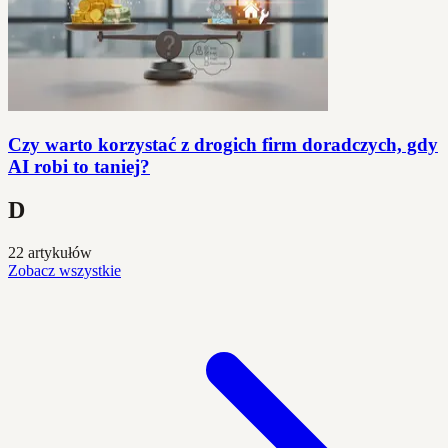
Czy warto korzystać z drogich firm doradczych, gdy
AI robi to taniej?
D
22 artykułów
Zobacz wszystkie