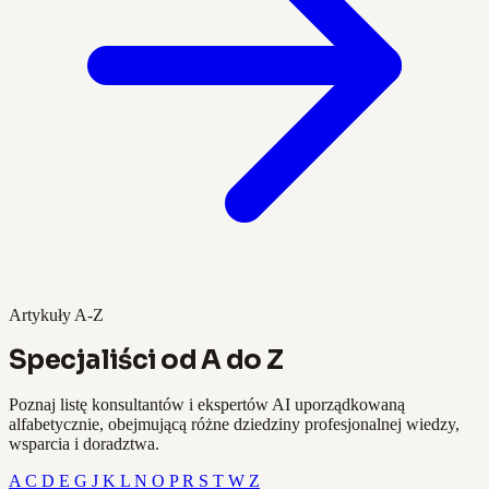
Artykuły A-Z
Specjaliści od A do Z
Poznaj listę konsultantów i ekspertów AI uporządkowaną
alfabetycznie, obejmującą różne dziedziny profesjonalnej wiedzy,
wsparcia i doradztwa.
A
C
D
E
G
J
K
L
N
O
P
R
S
T
W
Z