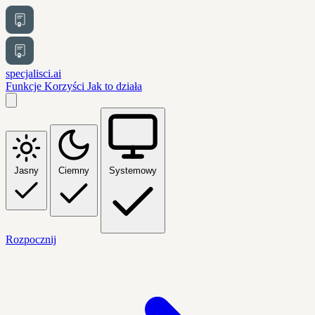
specjalisci.ai
Funkcje
Korzyści
Jak to działa
Jasny
Ciemny
Systemowy
Rozpocznij