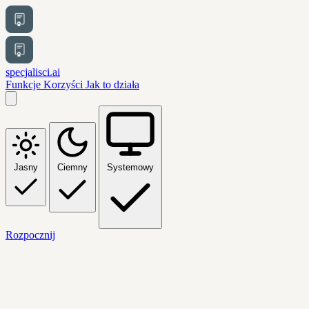
specjalisci.ai
Funkcje
Korzyści
Jak to działa
Jasny
Ciemny
Systemowy
Rozpocznij