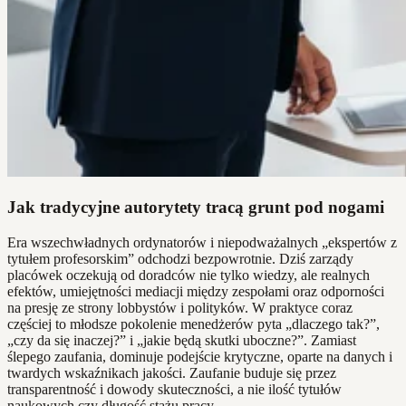
Jak tradycyjne autorytety tracą grunt pod nogami
Era wszechwładnych ordynatorów i niepodważalnych „ekspertów z
tytułem profesorskim” odchodzi bezpowrotnie. Dziś zarządy
placówek oczekują od doradców nie tylko wiedzy, ale realnych
efektów, umiejętności mediacji między zespołami oraz odporności
na presję ze strony lobbystów i polityków. W praktyce coraz
częściej to młodsze pokolenie menedżerów pyta „dlaczego tak?”,
„czy da się inaczej?” i „jakie będą skutki uboczne?”. Zamiast
ślepego zaufania, dominuje podejście krytyczne, oparte na danych i
twardych wskaźnikach jakości. Zaufanie buduje się przez
transparentność i dowody skuteczności, a nie ilość tytułów
naukowych czy długość stażu pracy.