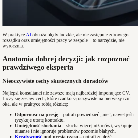
W praktyce
AI
obnaża błędy ludzkie, ale nie zastępuje zdrowego
rozsądku oraz umiejętności pracy w zespole – to narzędzie, nie
wyrocznia.
Anatomia dobrej decyzji: jak rozpoznać
prawdziwego eksperta
Nieoczywiste cechy skutecznych doradców
Najlepsi konsultanci nie zawsze mają najbardziej imponujące CV.
Liczy się zestaw cech, które rzadko są oczywiste na pierwszy rzut
oka, ale w praktyce robią różnicę:
Odporność na presję
– potrafi powiedzieć „nie”, nawet jeśli
ryzykuje utratę kontraktu.
Umiejętność słuchania
– słucha więcej niż mówi, wyłapuje
niuanse i nie ignoruje problemów pozornie błahych.
Kreatywność
pod presją czasu
– potrafi znaleźć