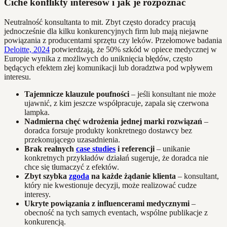
Ciche konflikty interesów i jak je rozpoznać
Neutralność konsultanta to mit. Zbyt często doradcy pracują
jednocześnie dla kilku konkurencyjnych firm lub mają niejawne
powiązania z producentami sprzętu czy leków. Przełomowe badania
Deloitte, 2024
potwierdzają, że 50% szkód w opiece medycznej w
Europie wynika z możliwych do uniknięcia błędów, często
będących efektem złej komunikacji lub doradztwa pod wpływem
interesu.
Tajemnicze klauzule poufności
– jeśli konsultant nie może
ujawnić, z kim jeszcze współpracuje, zapala się czerwona
lampka.
Nadmierna chęć wdrożenia jednej marki rozwiązań
–
doradca forsuje produkty konkretnego dostawcy bez
przekonującego uzasadnienia.
Brak realnych
case studies
i referencji
– unikanie
konkretnych przykładów działań sugeruje, że doradca nie
chce się tłumaczyć z efektów.
Zbyt szybka
zgoda
na każde żądanie klienta
– konsultant,
który nie kwestionuje decyzji, może realizować cudze
interesy.
Ukryte powiązania z influencerami medycznymi
–
obecność na tych samych eventach, wspólne publikacje z
konkurencją.