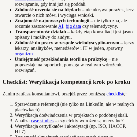
rozwiązanie, gdy inni już się poddali.
Zdolność uczenia się na błędach
– nie ukrywa porażek, lecz
otwarcie o nich mówi i wyciąga wnioski.
Znajomość najnowszych technologii
– nie tylko zna, ale
rozumie zastosowanie
AI
,
big data
czy telemedycyny.
Transparentność działań
– każdy etap konsultacji jest jasno
opisany i możliwy do audytu.
Zdolność do pracy w zespole wielodyscyplinarnym
– łączy
lekarzy, analityków, menedżerów i IT w jeden, sprawny
organizm
.
Umiejętność przekładania teorii na praktykę
– nie
poprzestaje na raportach, pomaga w realnym wdrożeniu
rozwiązań.
Checklist: Weryfikacja kompetencji krok po kroku
Zanim zaufasz konsultantowi, przejdź przez poniższą
checklist
ę:
Sprawdzenie referencji (nie tylko na LinkedIn, ale w realnych
placówkach).
Weryfikacja doświadczenia w projektach o podobnej skali.
Analiza
case studies
– czy efekty wdrożeń są mierzalne?
Weryfikacja certyfikatów i akredytacji (np. ISO, HACCP,
HL7).