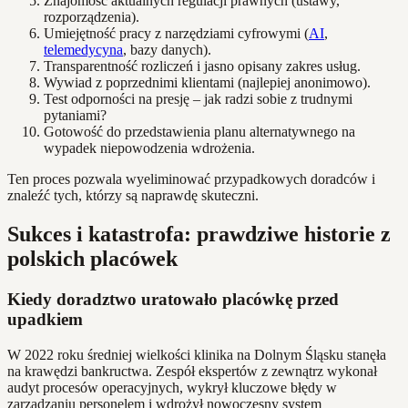
Znajomość aktualnych regulacji prawnych (ustawy,
rozporządzenia).
Umiejętność pracy z narzędziami cyfrowymi (
AI
,
telemedycyna
, bazy danych).
Transparentność rozliczeń i jasno opisany zakres usług.
Wywiad z poprzednimi klientami (najlepiej anonimowo).
Test odporności na presję – jak radzi sobie z trudnymi
pytaniami?
Gotowość do przedstawienia planu alternatywnego na
wypadek niepowodzenia wdrożenia.
Ten proces pozwala wyeliminować przypadkowych doradców i
znaleźć tych, którzy są naprawdę skuteczni.
Sukces i katastrofa: prawdziwe historie z
polskich placówek
Kiedy doradztwo uratowało placówkę przed
upadkiem
W 2022 roku średniej wielkości klinika na Dolnym Śląsku stanęła
na krawędzi bankructwa. Zespół ekspertów z zewnątrz wykonał
audyt procesów operacyjnych, wykrył kluczowe błędy w
zarządzaniu personelem i wdrożył nowoczesny system