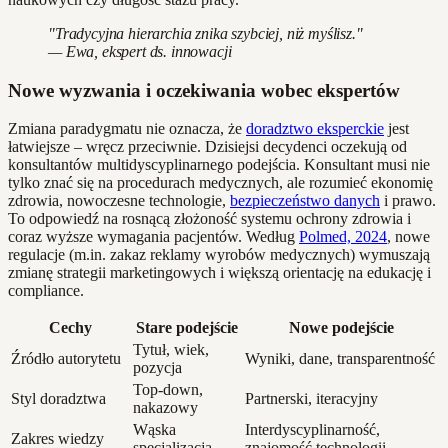
"Tradycyjna hierarchia znika szybciej, niż myślisz."
— Ewa, ekspert ds. innowacji
Nowe wyzwania i oczekiwania wobec ekspertów
Zmiana paradygmatu nie oznacza, że
doradztwo eksperckie
jest
łatwiejsze – wręcz przeciwnie. Dzisiejsi decydenci oczekują od
konsultantów multidyscyplinarnego podejścia. Konsultant musi nie
tylko znać się na procedurach medycznych, ale rozumieć ekonomię
zdrowia, nowoczesne technologie,
bezpieczeństwo danych
i prawo.
To odpowiedź na rosnącą złożoność systemu ochrony zdrowia i
coraz wyższe wymagania pacjentów. Według
Polmed, 2024
, nowe
regulacje (m.in. zakaz reklamy wyrobów medycznych) wymuszają
zmianę strategii marketingowych i większą orientację na edukację i
compliance.
Cechy
Stare podejście
Nowe podejście
Tytuł, wiek,
Źródło autorytetu
Wyniki, dane, transparentność
pozycja
Top-down,
Styl doradztwa
Partnerski, iteracyjny
nakazowy
Wąska
Interdyscyplinarność,
Zakres wiedzy
specjalizacja
znajomość technologii