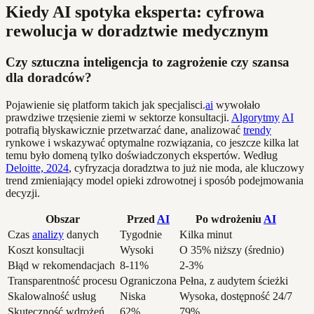
Kiedy AI spotyka eksperta: cyfrowa
rewolucja w doradztwie medycznym
Czy sztuczna inteligencja to zagrożenie czy szansa
dla doradców?
Pojawienie się platform takich jak specjalisci.
ai
wywołało
prawdziwe trzęsienie ziemi w sektorze konsultacji.
Algorytmy
AI
potrafią błyskawicznie przetwarzać dane, analizować
trendy
rynkowe i wskazywać optymalne rozwiązania, co jeszcze kilka lat
temu było domeną tylko doświadczonych ekspertów. Według
Deloitte, 2024
, cyfryzacja doradztwa to już nie moda, ale kluczowy
trend zmieniający model opieki zdrowotnej i sposób podejmowania
decyzji.
Obszar
Przed
AI
Po wdrożeniu
AI
Czas
analizy
danych
Tygodnie
Kilka minut
Koszt konsultacji
Wysoki
O 35% niższy (średnio)
Błąd w rekomendacjach
8-11%
2-3%
Transparentność procesu
Ograniczona
Pełna, z audytem ścieżki
Skalowalność usług
Niska
Wysoka, dostępność 24/7
Skuteczność wdrożeń
62%
79%