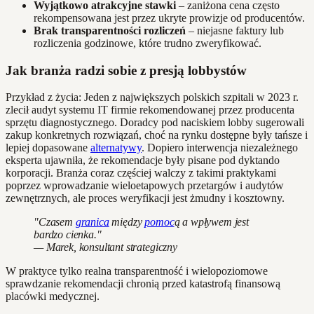
Wyjątkowo atrakcyjne stawki
– zaniżona cena często
rekompensowana jest przez ukryte prowizje od producentów.
Brak transparentności rozliczeń
– niejasne faktury lub
rozliczenia godzinowe, które trudno zweryfikować.
Jak branża radzi sobie z presją lobbystów
Przykład z życia: Jeden z największych polskich szpitali w 2023 r.
zlecił audyt systemu IT firmie rekomendowanej przez producenta
sprzętu diagnostycznego. Doradcy pod naciskiem lobby sugerowali
zakup konkretnych rozwiązań, choć na rynku dostępne były tańsze i
lepiej dopasowane
alternatywy
. Dopiero interwencja niezależnego
eksperta ujawniła, że rekomendacje były pisane pod dyktando
korporacji. Branża coraz częściej walczy z takimi praktykami
poprzez wprowadzanie wieloetapowych przetargów i audytów
zewnętrznych, ale proces weryfikacji jest żmudny i kosztowny.
"Czasem
granica
między
pomoc
ą a wpływem jest
bardzo cienka."
— Marek, konsultant strategiczny
W praktyce tylko realna transparentność i wielopoziomowe
sprawdzanie rekomendacji chronią przed katastrofą finansową
placówki medycznej.