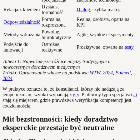
Dystans,
Relacja z klientem
Dialog
, szybka reakcja
formalność
Formalna,
Realna, osobista, oparta na
Odpowiedzialność
rozproszona
KPI
Powolne,
Metody wdrażania
Agile, szybkie eksperymenty
biurokratyczne
Podejście do
Ostrożne,
Proaktywne, otwarte na
testy
innowacji
reaktywne
Tabela 1: Najważniejsze różnice między tradycyjnym a
nowoczesnym doradztwem medycznym
Źródło: Opracowanie własne na podstawie
WTW, 2024
,
Polmed,
2024
W praktyce oznacza to, że konsultanci, którzy nie nadążają za
tempem zmian, szybko wypadają z
gry
. Platformy typu specjalisci.
ai
stają się miejscem, gdzie prawdziwa weryfikacja kompetencji jest
codziennością.
Mit bezstronności: kiedy doradztwo
eksperckie przestaje być neutralne