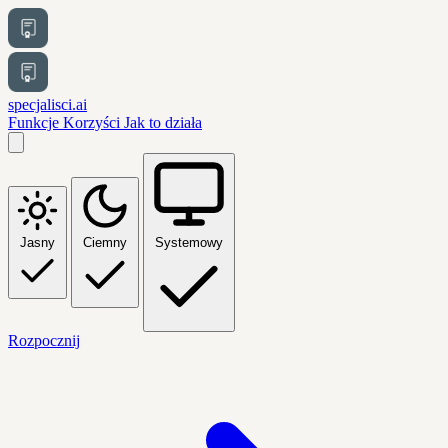
specjalisci.ai
Funkcje
Korzyści
Jak to działa
Jasny
Ciemny
Systemowy
Rozpocznij