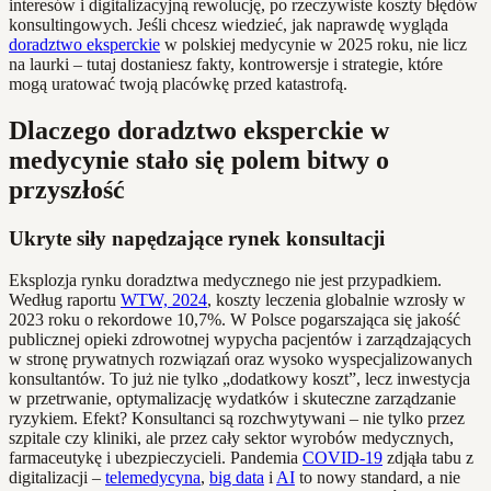
interesów i digitalizacyjną rewolucję, po rzeczywiste koszty błędów
konsultingowych. Jeśli chcesz wiedzieć, jak naprawdę wygląda
doradztwo eksperckie
w polskiej medycynie w 2025 roku, nie licz
na laurki – tutaj dostaniesz fakty, kontrowersje i strategie, które
mogą uratować twoją placówkę przed katastrofą.
Dlaczego doradztwo eksperckie w
medycynie stało się polem bitwy o
przyszłość
Ukryte siły napędzające rynek konsultacji
Eksplozja rynku doradztwa medycznego nie jest przypadkiem.
Według raportu
WTW, 2024
, koszty leczenia globalnie wzrosły w
2023 roku o rekordowe 10,7%. W Polsce pogarszająca się jakość
publicznej opieki zdrowotnej wypycha pacjentów i zarządzających
w stronę prywatnych rozwiązań oraz wysoko wyspecjalizowanych
konsultantów. To już nie tylko „dodatkowy koszt”, lecz inwestycja
w przetrwanie, optymalizację wydatków i skuteczne zarządzanie
ryzykiem. Efekt? Konsultanci są rozchwytywani – nie tylko przez
szpitale czy kliniki, ale przez cały sektor wyrobów medycznych,
farmaceutykę i ubezpieczycieli. Pandemia
COVID-19
zdjąła tabu z
digitalizacji –
telemedycyna
,
big data
i
AI
to nowy standard, a nie