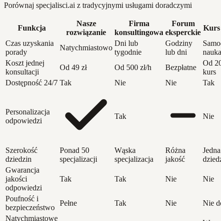
Porównaj specjalisci.ai z tradycyjnymi usługami doradczymi
Nasze
Firma
Forum
Funkcja
Kurs 
rozwiązanie
konsultingowa
eksperckie
Czas uzyskania
Dni lub
Godziny
Samod
Natychmiastowo
porady
tygodnie
lub dni
nauk
Koszt jednej
Od 20
Od 49 zł
Od 500 zł/h
Bezpłatne
konsultacji
kurs
Dostępność 24/7
Tak
Nie
Nie
Tak
Personalizacja
Tak
Nie
odpowiedzi
Szerokość
Ponad 50
Wąska
Różna
Jedna
dziedzin
specjalizacji
specjalizacja
jakość
dzied
Gwarancja
jakości
Tak
Tak
Nie
Nie
odpowiedzi
Poufność i
Pełne
Tak
Nie
Nie d
bezpieczeństwo
Natychmiastowe