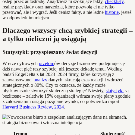
oślep przez autostradę. Znajdziesz tu szokujące fakty,
checklisty
,
realne przykłady oraz narzędzia, które pozwolą ci nie tylko
przetrwać, ale i wygrać. Jeśli cenisz fakty, a nie ładne
historie
, jesteś
w odpowiednim miejscu.
Dlaczego wszyscy chcą szybkiej strategii –
a tylko nieliczni ją osiągają
Statystyki: przyspieszony świat decyzji
W erze cyfrowych
przełom
ów decyzje biznesowe podejmuje się
dziś nawet pięć razy szybciej niż jeszcze dekadę temu. Według
badań EdgeDelta z lat 2023–2024 firmy, które korzystają z
zaawansowanej
analizy
danych, skracają czas reakcji i wdrożeń
strategicznych o 80%. Czy to oznacza, że każdy może
błyskawicznie stworzyć skuteczną strategię? Niestety,
statystyki
są
bezlitosne – zaledwie 15% organizacji wdraża swoje plany zgodnie
z założeniami i osiąga pożądane wyniki, co potwierdza raport
Harvard Business Review, 2024
.
Tempo
Skuteczność