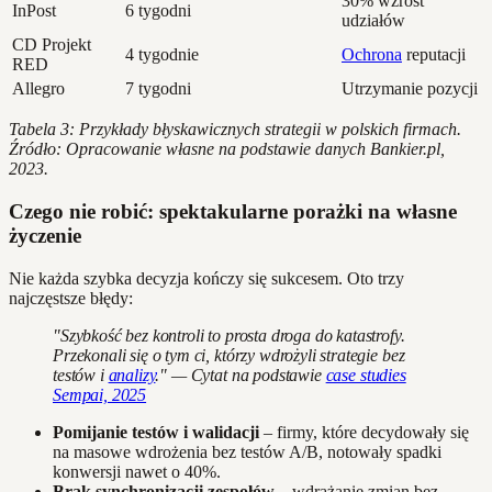
30% wzrost
InPost
6 tygodni
udziałów
CD Projekt
4 tygodnie
Ochrona
reputacji
RED
Allegro
7 tygodni
Utrzymanie pozycji
Tabela 3: Przykłady błyskawicznych strategii w polskich firmach.
Źródło: Opracowanie własne na podstawie danych Bankier.pl,
2023.
Czego nie robić: spektakularne porażki na własne
życzenie
Nie każda szybka decyzja kończy się sukcesem. Oto trzy
najczęstsze błędy:
"Szybkość bez kontroli to prosta droga do katastrofy.
Przekonali się o tym ci, którzy wdrożyli strategie bez
testów i
analizy
." — Cytat na podstawie
case studies
Sempai, 2025
Pomijanie testów i walidacji
– firmy, które decydowały się
na masowe wdrożenia bez testów A/B, notowały spadki
konwersji nawet o 40%.
Brak synchronizacji zespołów
– wdrażanie zmian bez