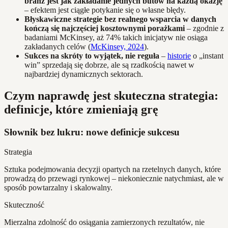
branż jest jak zakładanie jednych butów na każdą okazję
– efektem jest ciągłe potykanie się o własne błędy.
Błyskawiczne strategie bez realnego wsparcia w danych
kończą się najczęściej kosztownymi porażkami
– zgodnie z
badaniami McKinsey, aż 74% takich inicjatyw nie osiąga
zakładanych celów (
McKinsey, 2024
).
Sukces na skróty to wyjątek, nie reguła
–
historie
o „instant
win” sprzedają się dobrze, ale są rzadkością nawet w
najbardziej dynamicznych sektorach.
Czym naprawdę jest skuteczna strategia:
definicje, które zmieniają grę
Słownik bez lukru: nowe definicje sukcesu
Strategia
Sztuka podejmowania decyzji opartych na rzetelnych danych, które
prowadzą do przewagi rynkowej – niekoniecznie natychmiast, ale w
sposób powtarzalny i skalowalny.
Skuteczność
Mierzalna zdolność do osiągania zamierzonych rezultatów, nie