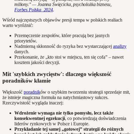
miliony." — Joanna Święcicka, psycholożka biznesu,
Forbes Polska, 2024
.
Wśród najczęstszych objawów presji tempa w polskich realiach
warto wyróżnić:
Przemęczenie zespołów, które pracują bez jasnych
priorytetów.
Nadmierną skłonność do ryzyka bez wystarczającej
analizy
danych.
Przekonanie, że „kto stoi w miejscu, ten się cofa” – nawet
kosztem jakości decyzji.
Mit 'szybkich zwycięstw': dlaczego większość
poradników kłamie
Większość
poradnik
ów o szybkim tworzeniu strategii sprzedaje mit,
że istnieje magiczna formuła na natychmiastowy sukces.
Rzeczywistość wygląda inaczej:
Wdrożenie wymaga nie tylko pomysłu, lecz także
konsekwentnej egzekucji
, co potwierdzają doświadczenia
liderów rynkowych w Polsce i Europie.
Przykładanie tej samej „gotowej” strategii do różnych