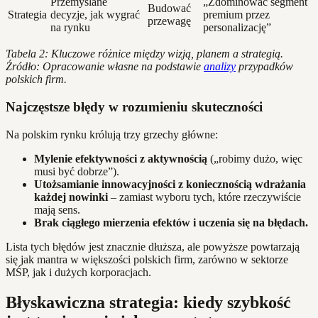
Przemyślane
„Zdominować segment
Budować
Strategia
decyzje, jak wygrać
premium przez
przewagę
na rynku
personalizację”
Tabela 2: Kluczowe różnice między wizją, planem a strategią.
Źródło: Opracowanie własne na podstawie
analizy
przypadków
polskich firm.
Najczęstsze błędy w rozumieniu skuteczności
Na polskim rynku królują trzy grzechy główne:
Mylenie efektywności z aktywnością
(„robimy dużo, więc
musi być dobrze”).
Utożsamianie innowacyjności z koniecznością wdrażania
każdej nowinki
– zamiast wyboru tych, które rzeczywiście
mają sens.
Brak ciągłego mierzenia efektów i uczenia się na błędach.
Lista tych błędów jest znacznie dłuższa, ale powyższe powtarzają
się jak mantra w większości polskich firm, zarówno w sektorze
MŚP, jak i dużych korporacjach.
Błyskawiczna strategia: kiedy szybkość