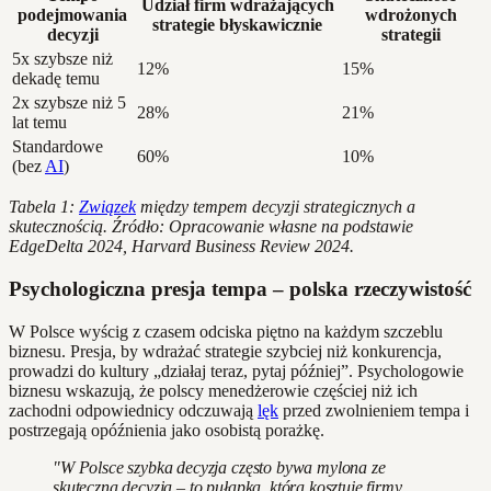
Udział firm wdrażających
podejmowania
wdrożonych
strategie błyskawicznie
decyzji
strategii
5x szybsze niż
12%
15%
dekadę temu
2x szybsze niż 5
28%
21%
lat temu
Standardowe
60%
10%
(bez
AI
)
Tabela 1:
Związek
między tempem decyzji strategicznych a
skutecznością. Źródło: Opracowanie własne na podstawie
EdgeDelta 2024, Harvard Business Review 2024.
Psychologiczna presja tempa – polska rzeczywistość
W Polsce wyścig z czasem odciska piętno na każdym szczeblu
biznesu. Presja, by wdrażać strategie szybciej niż konkurencja,
prowadzi do kultury „działaj teraz, pytaj później”. Psychologowie
biznesu wskazują, że polscy menedżerowie częściej niż ich
zachodni odpowiednicy odczuwają
lęk
przed zwolnieniem tempa i
postrzegają opóźnienia jako osobistą porażkę.
"W Polsce szybka decyzja często bywa mylona ze
skuteczną decyzją – to pułapka, która kosztuje firmy