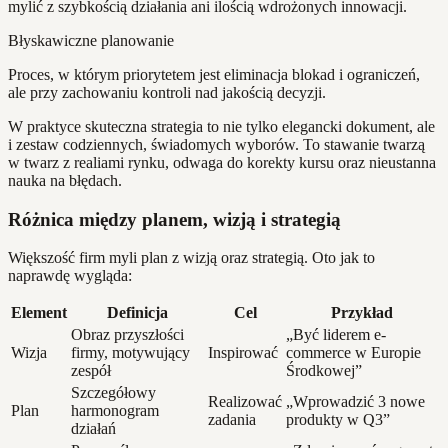
mylić z szybkością działania ani ilością wdrożonych innowacji.
Błyskawiczne planowanie
Proces, w którym priorytetem jest eliminacja blokad i ograniczeń,
ale przy zachowaniu kontroli nad jakością decyzji.
W praktyce skuteczna strategia to nie tylko elegancki dokument, ale
i zestaw codziennych, świadomych wyborów. To stawanie twarzą
w twarz z realiami rynku, odwaga do korekty kursu oraz nieustanna
nauka na błędach.
Różnica między planem, wizją i strategią
Większość firm myli plan z wizją oraz strategią. Oto jak to
naprawdę wygląda:
Element
Definicja
Cel
Przykład
Obraz przyszłości
„Być liderem e-
Wizja
firmy, motywujący
Inspirować
commerce w Europie
zespół
Środkowej”
Szczegółowy
Realizować
„Wprowadzić 3 nowe
Plan
harmonogram
zadania
produkty w Q3”
działań