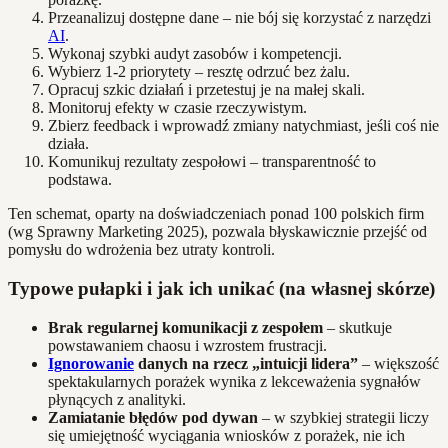
Przeanalizuj dostępne dane – nie bój się korzystać z narzędzi
AI
.
Wykonaj szybki audyt zasobów i kompetencji.
Wybierz 1-2 priorytety – resztę odrzuć bez żalu.
Opracuj szkic działań i przetestuj je na małej skali.
Monitoruj efekty w czasie rzeczywistym.
Zbierz feedback i wprowadź zmiany natychmiast, jeśli coś nie
działa.
Komunikuj rezultaty zespołowi – transparentność to
podstawa.
Ten schemat, oparty na doświadczeniach ponad 100 polskich firm
(wg Sprawny Marketing 2025), pozwala błyskawicznie przejść od
pomysłu do wdrożenia bez utraty kontroli.
Typowe pułapki i jak ich unikać (na własnej skórze)
Brak regularnej komunikacji z zespołem
– skutkuje
powstawaniem chaosu i wzrostem frustracji.
Ignorowanie
danych na rzecz „intuicji lidera”
– większość
spektakularnych porażek wynika z lekceważenia sygnałów
płynących z analityki.
Zamiatanie błędów pod dywan
– w szybkiej strategii liczy
się umiejętność wyciągania wniosków z porażek, nie ich