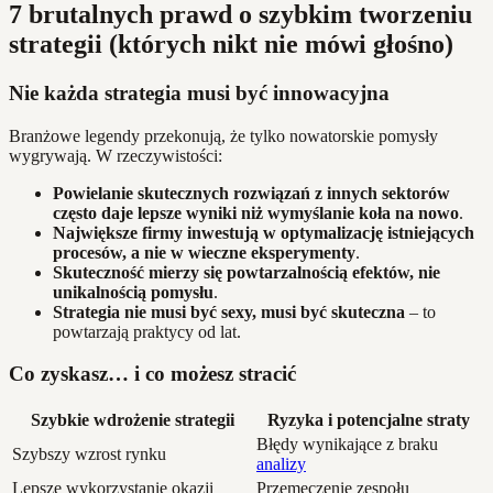
7 brutalnych prawd o szybkim tworzeniu
strategii (których nikt nie mówi głośno)
Nie każda strategia musi być innowacyjna
Branżowe legendy przekonują, że tylko nowatorskie pomysły
wygrywają. W rzeczywistości:
Powielanie skutecznych rozwiązań z innych sektorów
często daje lepsze wyniki niż wymyślanie koła na nowo
.
Największe firmy inwestują w optymalizację istniejących
procesów, a nie w wieczne eksperymenty
.
Skuteczność mierzy się powtarzalnością efektów, nie
unikalnością pomysłu
.
Strategia nie musi być sexy, musi być skuteczna
– to
powtarzają praktycy od lat.
Co zyskasz… i co możesz stracić
Szybkie wdrożenie strategii
Ryzyka i potencjalne straty
Błędy wynikające z braku
Szybszy wzrost rynku
analizy
Lepsze wykorzystanie okazji
Przemęczenie zespołu