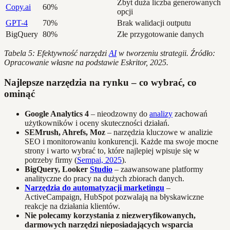
Zbyt duża liczba generowanych
Copy.ai
60%
opcji
GPT-4
70%
Brak walidacji outputu
BigQuery
80%
Złe przygotowanie danych
Tabela 5: Efektywność narzędzi
AI
w tworzeniu strategii. Źródło:
Opracowanie własne na podstawie Eskritor, 2025.
Najlepsze narzędzia na rynku – co wybrać, co
ominąć
Google Analytics 4
– nieodzowny do
analizy
zachowań
użytkowników i oceny skuteczności działań.
SEMrush, Ahrefs, Moz
– narzędzia kluczowe w analizie
SEO i monitorowaniu konkurencji. Każde ma swoje mocne
strony i warto wybrać to, które najlepiej wpisuje się w
potrzeby firmy (
Sempai, 2025
).
BigQuery, Looker
Studio
– zaawansowane platformy
analityczne do pracy na dużych zbiorach danych.
Narzędzia do automatyzacji marketingu
–
ActiveCampaign, HubSpot pozwalają na błyskawiczne
reakcje na działania klientów.
Nie polecamy korzystania z niezweryfikowanych,
darmowych narzędzi nieposiadających wsparcia