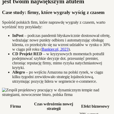
jest twoim największym atutem
Case study: firmy, które wygrały wyścig z czasem
Spośród polskich firm, które naprawdę wygrały z czasem, warto
wyróżnić trzy przykłady:
InPost
– podczas pandemii błyskawicznie dostosował ofertę,
wdrażając nowe punkty odbioru i automatyzując obsługę
klienta, co przełożyło się na wzrost udziałów w rynku o 30%
w ciągu pół roku (
Bankier.pl, 2023
).
CD Projekt RED
– w kryzysowych momentach potrafił
podejmować szybkie decyzje dot. przesunięć premier,
chroniąc reputację firmy, mimo ryzyka natychmiastowej
krytyki.
Allegro
– po wejściu Amazona na polski rynek, w ciągu
kilku tygodni zrewidowało strategię lojalnościową,
utrzymując pozycję lidera w segmencie e-commerce.
Czas wdrożenia nowej
Firma
Efekt biznesowy
strategii