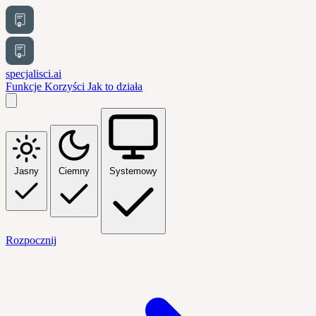
specjalisci.ai
Funkcje
Korzyści
Jak to działa
Jasny
Ciemny
Systemowy
Rozpocznij