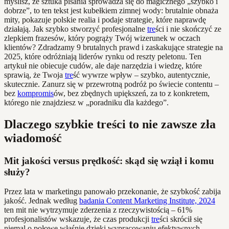
myślisz, że sztuka pisania sprowadza się do magicznego „szybko i
dobrze”, to ten tekst jest kubełkiem zimnej wody: brutalnie obnaża
mity, pokazuje polskie realia i podaje strategie, które naprawdę
działają. Jak szybko stworzyć profesjonalne
tre
ści i nie skończyć ze
zlepkiem frazesów, który pogrąży Twój wizerunek w oczach
klientów? Zdradzamy 9 brutalnych prawd i zaskakujące strategie na
2025, które odróżniają liderów rynku od reszty peletonu. Ten
artykuł nie obiecuje cudów, ale daje narzędzia i wiedzę, które
sprawią, że Twoja
tre
ść wywrze wpływ – szybko, autentycznie,
skutecznie. Zanurz się w przewrotną podróż po świecie contentu –
bez
kompromis
ów, bez zbędnych upiększeń, za to z konkretem,
którego nie znajdziesz w „poradniku dla każdego”.
Dlaczego szybkie treści to nie zawsze zła
wiadomość
Mit jakości versus prędkość: skąd się wziął i komu
służy?
Przez lata w marketingu panowało przekonanie, że szybkość zabija
jakość. Jednak według
badania Content Marketing Institute, 2024
ten mit nie wytrzymuje zderzenia z rzeczywistością – 61%
profesjonalistów wskazuje, że czas produkcji
tre
ści skrócił się
niemal o połowę właśnie dzięki wypracowaniu efektywnych