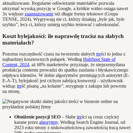
aktualizowane. Regularne odświeżanie materiałów pozwala
utrzymać wysoką pozycję w Google, a krótkie wideo osiąga nawet
3x większe
zaangażowanie
niż długie formy tekstowe (Grupa
TENSE, 2024). Wygrywają nie ci, którzy działają „byle jak, byle
szybko”, lecz ci, którzy umieją szybko testować i udoskonalać.
Koszt bylejakości: ile naprawdę tracisz na słabych
materiałach?
Pozorna oszczędność czasu na tworzeniu słabych
tre
ści to jedna z
najbardziej kosztownych pułapek. Według
HubSpot State of
Content, 2024
, aż 68% marketerów przyznaje, że nieprzemyślana
produkcja contentu prowadzi do spadku zaufania i błyskawicznego
odpływu klientów. W dobie algorytmów premiujących autorytet (E-
E-A-T), bylejakość jest cichym zabójcą konwersji – użytkownik
widząc
tre
ść pisaną „na kolanie”, rezygnuje z zakupu lub powrotu
na stronę.
Obniżenie pozycji SEO
– Słabe
tre
ści są coraz częściej
karane przez
algorytmy
. Według Search Engine Journal, od
2023 roku strony z niskowartościową zawartością tracą nawet
50% ruchu organicznego.