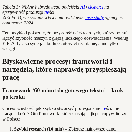
Tabela 3: Wpływ hybrydowego podejścia
AI
+
eksperci
na
efektywność produkcji
tre
ści
Źródło: Opracowanie własne na podstawie
case study
agencji e-
commerce, 2024
Ten przykład pokazuje, że przyszłość należy do tych, którzy potrafią
łączyć szybkość maszyn z głębią ludzkiego doświadczenia. Według
E-E-A-T, taka synergia buduje autorytet i zaufanie, a nie tylko
zasięgi.
Błyskawiczne procesy: frameworki i
narzędzia, które naprawdę przyspieszają
pracę
Framework ‘60 minut do gotowego tekstu’ – krok
po kroku
Chcesz wiedzieć, jak szybko stworzyć profesjonalne
tre
ści, nie
tracąc jakości? Oto framework, który stosują najlepsi copywriterzy
w Polsce:
Szybki research (10 min)
– Zbierasz najnowsze dane,