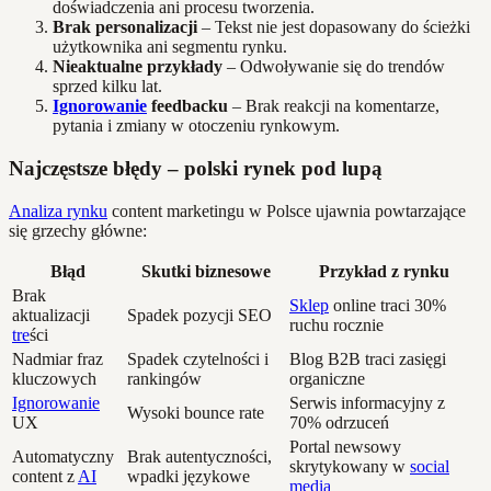
doświadczenia ani procesu tworzenia.
Brak personalizacji
– Tekst nie jest dopasowany do ścieżki
użytkownika ani segmentu rynku.
Nieaktualne przykłady
– Odwoływanie się do trendów
sprzed kilku lat.
Ignorowanie
feedbacku
– Brak reakcji na komentarze,
pytania i zmiany w otoczeniu rynkowym.
Najczęstsze błędy – polski rynek pod lupą
Analiza rynku
content marketingu w Polsce ujawnia powtarzające
się grzechy główne:
Błąd
Skutki biznesowe
Przykład z rynku
Brak
Sklep
online traci 30%
aktualizacji
Spadek pozycji SEO
ruchu rocznie
tre
ści
Nadmiar fraz
Spadek czytelności i
Blog B2B traci zasięgi
kluczowych
rankingów
organiczne
Ignorowanie
Serwis informacyjny z
Wysoki bounce rate
UX
70% odrzuceń
Portal newsowy
Automatyczny
Brak autentyczności,
skrytykowany w
social
content z
AI
wpadki językowe
media