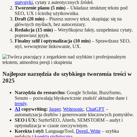
statystyki
, cytaty z autentycznych źródeł.
Tworzenie planu (5 min)
– Układasz strukturę tekstu pod
SEO, UX i ścieżkę użytkownika.
Draft (20 min)
– Piszesz surowy tekst, skupiając się na
głównych myślach, bez autocenzury.
Redakcja (15 min)
– Weryfikujesz fakty, uzupełniasz cytaty,
poprawiasz język.
Finalny szlif i optymalizacja (10 min)
– Sprawdzasz SEO,
styl, wewnętrzne linkowanie, UX.
Najlepsze narzędzia do szybkiego tworzenia treści w
2025
Narzędzia do researchu:
Google Scholar, BuzzSumo,
Senuto – pozwalają błyskawicznie znaleźć aktualne dane i
trendy
.
AI
copywriting:
Jasper
,
Writesonic
,
ChatGPT
–
automatyzacja draftów i generowanie kluczowych pomysłów.
SEO i UX:
SurferSEO, Ahrefs, SEMSTORM – audyt i
optymalizacja w czasie rzeczywistym.
Korekta i styl:
LanguageTool,
DeepL Write
– szybka
redakcja i
korekta stylistyczna
.