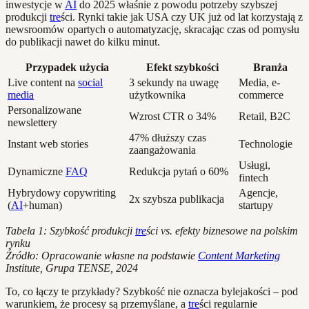
inwestycje w
AI
do 2025 właśnie z powodu potrzeby szybszej
produkcji
tre
ści. Rynki takie jak USA czy UK już od lat korzystają z
newsroomów opartych o automatyzację, skracając czas od pomysłu
do publikacji nawet do kilku minut.
Przypadek użycia
Efekt szybkości
Branża
Live content na
social
3 sekundy na uwagę
Media, e-
media
użytkownika
commerce
Personalizowane
Wzrost CTR o 34%
Retail, B2C
newslettery
47% dłuższy czas
Instant web stories
Technologie
zaangażowania
Usługi,
Dynamiczne
FAQ
Redukcja pytań o 60%
fintech
Hybrydowy copywriting
Agencje,
2x szybsza publikacja
(
AI
+human)
startupy
Tabela 1: Szybkość produkcji
tre
ści vs. efekty biznesowe na polskim
rynku
Źródło: Opracowanie własne na podstawie
Content Marketing
Institute, Grupa TENSE, 2024
To, co łączy te przykłady? Szybkość nie oznacza bylejakości – pod
warunkiem, że procesy są przemyślane, a
tre
ści regularnie