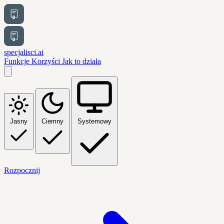
specjalisci.ai
Funkcje
Korzyści
Jak to działa
Jasny
Ciemny
Systemowy
Rozpocznij