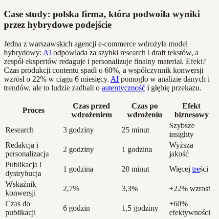
Case study: polska firma, która podwoiła wyniki
przez hybrydowe podejście
Jedna z warszawskich agencji e-commerce wdrożyła model
hybrydowy:
AI
odpowiada za szybki research i draft tekstów, a
zespół ekspertów redaguje i personalizuje finalny materiał. Efekt?
Czas produkcji contentu spadł o 60%, a współczynnik konwersji
wzrósł o 22% w ciągu 6 miesięcy.
AI
pomogło w analizie danych i
trendów, ale to ludzie zadbali o
autentyczność
i głębię przekazu.
Czas przed
Czas po
Efekt
Proces
wdrożeniem
wdrożeniu
biznesowy
Szybsze
Research
3 godziny
25 minut
insighty
Redakcja i
Wyższa
2 godziny
1 godzina
personalizacja
jakość
Publikacja i
1 godzina
20 minut
Więcej
tre
ści
dystrybucja
Wskaźnik
2,7%
3,3%
+22% wzrost
konwersji
Czas do
+60%
6 godzin
1,5 godziny
publikacji
efektywności