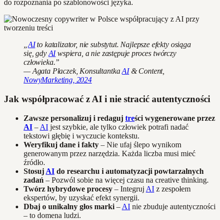
do rozpoznania po szablonowości języka.
„
AI
to katalizator, nie substytut. Najlepsze efekty osiąga
się, gdy
AI
wspiera, a nie zastępuje proces twórczy
człowieka.”
— Agata Płaczek, Konsultantka
AI
& Content,
NowyMarketing, 2024
Jak współpracować z AI i nie stracić autentyczności
Zawsze personalizuj i redaguj
tre
ści wygenerowane przez
AI
–
AI
jest szybkie, ale tylko człowiek potrafi nadać
tekstowi głębię i wyczucie kontekstu.
Weryfikuj dane i fakty
– Nie ufaj ślepo wynikom
generowanym przez narzędzia. Każda liczba musi mieć
źródło.
Stosuj
AI
do researchu i automatyzacji powtarzalnych
zadań
– Pozwól sobie na więcej czasu na creative thinking.
Twórz hybrydowe procesy
– Integruj
AI
z zespołem
ekspertów, by uzyskać efekt synergii.
Dbaj o unikalny głos marki
–
AI
nie zbuduje autentyczności
– to domena ludzi.