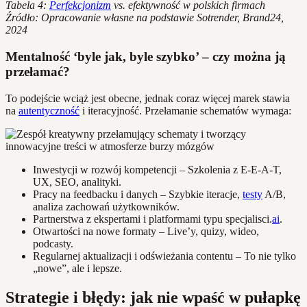
Tabela 4:
Perfekcjonizm
vs. efektywność w polskich firmach
Źródło: Opracowanie własne na podstawie Sotrender, Brand24,
2024
Mentalność ‘byle jak, byle szybko’ – czy można ją
przełamać?
To podejście wciąż jest obecne, jednak coraz więcej marek stawia
na
autentyczność
i iteracyjność. Przełamanie schematów wymaga:
Inwestycji w rozwój kompetencji – Szkolenia z E-E-A-T,
UX, SEO, analityki.
Pracy na feedbacku i danych – Szybkie iteracje,
testy
A/B,
analiza zachowań użytkowników.
Partnerstwa z ekspertami i platformami typu specjalisci.
ai
.
Otwartości na nowe formaty – Live’y, quizy, wideo,
podcasty.
Regularnej aktualizacji i odświeżania contentu – To nie tylko
„nowe”, ale i lepsze.
Strategie i błędy: jak nie wpaść w pułapkę