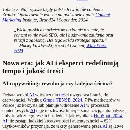
Tabela 2: Najczęstsze błędy polskich twórców contentu
Źródło: Opracowanie własne na podstawie analiz
Content
Marketing
Institute, Brand24 i Sotrender, 2024
„Wielu polskich marketerów nadal nie rozumie, że
content to nie tylko SEO, ale i budowanie zaufania oraz
relacji z odbiorcą. Bez tego każda strategia upada.”
— Maciej Pawłowski, Head of Content,
WhitePress,
2024
Nowa era: jak AI i eksperci redefiniują
tempo i jakość treści
AI copywriting: rewolucja czy kolejna ściema?
Debata wokół
AI
w tworzeniu
tre
ści rozgrzewa branżę do
czerwoności. Według
Grupa TENSE, 2024
, 74% marketerów w
Polsce już korzysta lub planuje wdrożenie
AI
w procesach
contentowych.
AI
daje możliwość hiperpersonalizacji, automatyzacji
i błyskawicznego researchu. Jednak jak wynika z
HubSpot, 2024
,
AI
nie zastąpi ludzkiej kreatywności i autentyczności – 62%
użytkowników przyznaje, że teksty generowane przez
AI
są łatwe