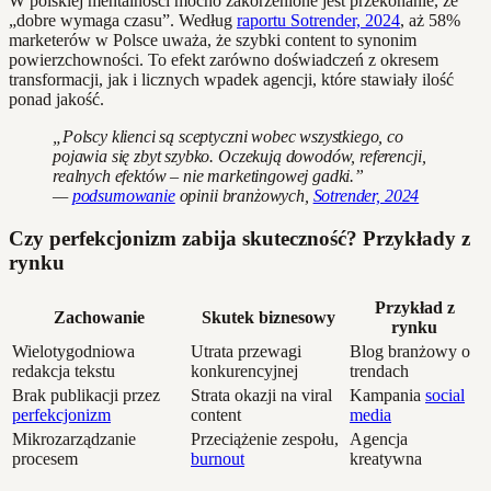
W polskiej mentalności mocno zakorzenione jest przekonanie, że
„dobre wymaga czasu”. Według
raportu Sotrender, 2024
, aż 58%
marketerów w Polsce uważa, że szybki content to synonim
powierzchowności. To efekt zarówno doświadczeń z okresem
transformacji, jak i licznych wpadek agencji, które stawiały ilość
ponad jakość.
„Polscy klienci są sceptyczni wobec wszystkiego, co
pojawia się zbyt szybko. Oczekują dowodów, referencji,
realnych efektów – nie marketingowej gadki.”
—
podsumowanie
opinii branżowych,
Sotrender, 2024
Czy perfekcjonizm zabija skuteczność? Przykłady z
rynku
Przykład z
Zachowanie
Skutek biznesowy
rynku
Wielotygodniowa
Utrata przewagi
Blog branżowy o
redakcja tekstu
konkurencyjnej
trendach
Brak publikacji przez
Strata okazji na viral
Kampania
social
perfekcjonizm
content
media
Mikrozarządzanie
Przeciążenie zespołu,
Agencja
procesem
burnout
kreatywna