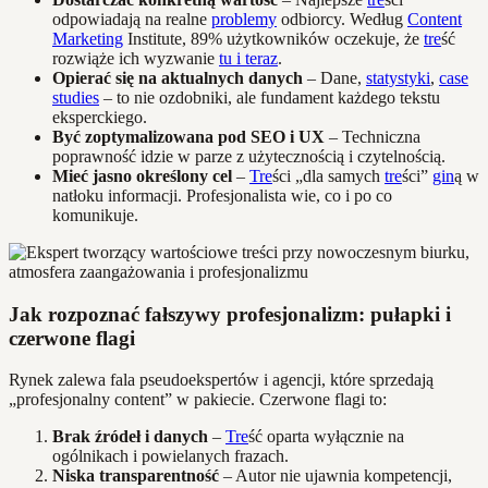
odpowiadają na realne
problemy
odbiorcy. Według
Content
Marketing
Institute, 89% użytkowników oczekuje, że
tre
ść
rozwiąże ich wyzwanie
tu i teraz
.
Opierać się na aktualnych danych
– Dane,
statystyki
,
case
studies
– to nie ozdobniki, ale fundament każdego tekstu
eksperckiego.
Być zoptymalizowana pod SEO i UX
– Techniczna
poprawność idzie w parze z użytecznością i czytelnością.
Mieć jasno określony cel
–
Tre
ści „dla samych
tre
ści”
gin
ą w
natłoku informacji. Profesjonalista wie, co i po co
komunikuje.
Jak rozpoznać fałszywy profesjonalizm: pułapki i
czerwone flagi
Rynek zalewa fala pseudoekspertów i agencji, które sprzedają
„profesjonalny content” w pakiecie. Czerwone flagi to:
Brak źródeł i danych
–
Tre
ść oparta wyłącznie na
ogólnikach i powielanych frazach.
Niska transparentność
– Autor nie ujawnia kompetencji,