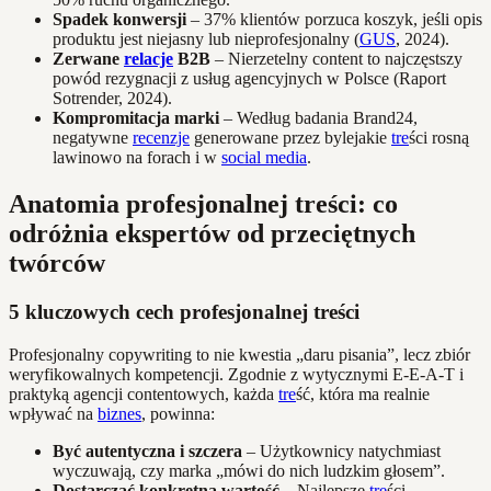
Spadek konwersji
– 37% klientów porzuca koszyk, jeśli opis
produktu jest niejasny lub nieprofesjonalny (
GUS
, 2024).
Zerwane
relacje
B2B
– Nierzetelny content to najczęstszy
powód rezygnacji z usług agencyjnych w Polsce (Raport
Sotrender, 2024).
Kompromitacja marki
– Według badania Brand24,
negatywne
recenzje
generowane przez bylejakie
tre
ści rosną
lawinowo na forach i w
social media
.
Anatomia profesjonalnej treści: co
odróżnia ekspertów od przeciętnych
twórców
5 kluczowych cech profesjonalnej treści
Profesjonalny copywriting to nie kwestia „daru pisania”, lecz zbiór
weryfikowalnych kompetencji. Zgodnie z wytycznymi E-E-A-T i
praktyką agencji contentowych, każda
tre
ść, która ma realnie
wpływać na
biznes
, powinna:
Być autentyczna i szczera
– Użytkownicy natychmiast
wyczuwają, czy marka „mówi do nich ludzkim głosem”.
Dostarczać konkretną wartość
– Najlepsze
tre
ści