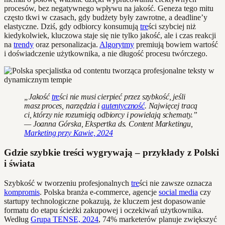
procesów, bez negatywnego wpływu na jakość. Geneza tego mitu
często tkwi w czasach, gdy budżety były zawrotne, a deadline’y
elastyczne. Dziś, gdy odbiorcy konsumują
tre
ści szybciej niż
kiedykolwiek, kluczowa staje się nie tylko jakość, ale i czas reakcji
na
trendy
oraz personalizacja.
Algorytmy
premiują bowiem wartość
i doświadczenie użytkownika, a nie długość procesu twórczego.
„Jakość
tre
ści nie musi cierpieć przez szybkość, jeśli
masz proces, narzędzia i
autentyczność
. Najwięcej tracą
ci, którzy nie rozumieją odbiorcy i powielają schematy.”
— Joanna Górska, Ekspertka ds. Content Marketingu,
Marketing przy Kawie, 2024
Gdzie szybkie treści wygrywają – przykłady z Polski
i świata
Szybkość w tworzeniu profesjonalnych
tre
ści nie zawsze oznacza
kompromis
. Polska branża e-commerce, agencje
social media
czy
startupy technologiczne pokazują, że kluczem jest dopasowanie
formatu do etapu ścieżki zakupowej i oczekiwań użytkownika.
Według
Grupa TENSE, 2024
, 74% marketerów planuje zwiększyć