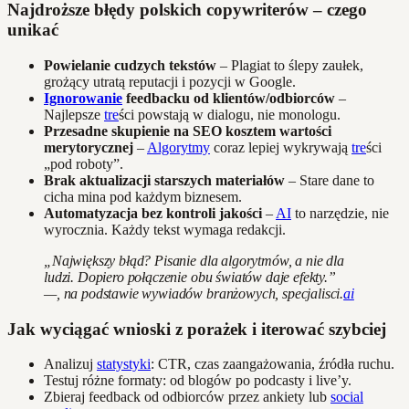
Najdroższe błędy polskich copywriterów – czego
unikać
Powielanie cudzych tekstów
– Plagiat to ślepy zaułek,
grożący utratą reputacji i pozycji w Google.
Ignorowanie
feedbacku od klientów/odbiorców
–
Najlepsze
tre
ści powstają w dialogu, nie monologu.
Przesadne skupienie na SEO kosztem wartości
merytorycznej
–
Algorytmy
coraz lepiej wykrywają
tre
ści
„pod roboty”.
Brak aktualizacji starszych materiałów
– Stare dane to
cicha mina pod każdym biznesem.
Automatyzacja bez kontroli jakości
–
AI
to narzędzie, nie
wyrocznia. Każdy tekst wymaga redakcji.
„Największy błąd? Pisanie dla algorytmów, a nie dla
ludzi. Dopiero połączenie obu światów daje efekty.”
—, na podstawie wywiadów branżowych, specjalisci.
ai
Jak wyciągać wnioski z porażek i iterować szybciej
Analizuj
statystyki
: CTR, czas zaangażowania, źródła ruchu.
Testuj różne formaty: od blogów po podcasty i live’y.
Zbieraj feedback od odbiorców przez ankiety lub
social