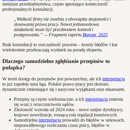
mniejsze przedsiębiorstwa, często ignorujące konieczność
profesjonalnych konsultacji.
„Wielkość firmy nie zwalnia z obowiązku znajomości i
stosowania prawa pracy. Nawet jednoosobowa
działalność może być przedmiotem kontroli i
postępowania.” — Fragment raportu
Bigram, 2025
Brak konsultacji to oszczędność pozorna – koszty błędów i kar
wielokrotnie przekraczają wydatek na poradę eksperta.
Dlaczego samodzielne zgłębianie przepisów to
pułapka?
W teorii dostęp do przepisów jest powszechny, ale ich
interpretacja
to już zupełnie inna liga. Polskie prawo pracy jest złożone,
dynamicznie zmieniające się i nasycone wyjątkami oraz niuansami.
Przepisy są często wieloznaczne, a ich
interpretacja
zmienia
się wraz z orzecznictwem sądów.
Złożoność wzrosła od 2024 roku – nowe unijne dyrektywy,
krajowe nowelizacje, rosnąca rola regulacji branżowych.
Samodzielna
interpretacja
prowadzi do błędów w umowach,
nieprawidłowego rozliczania czasu pracy, błędów w