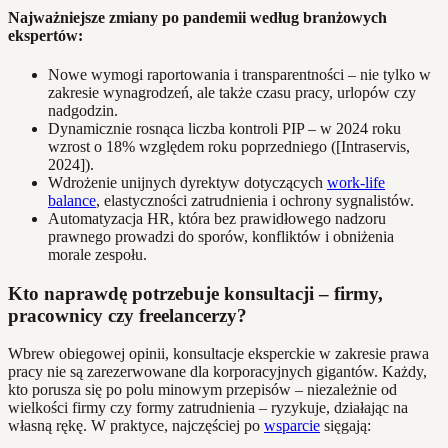
Najważniejsze zmiany po pandemii według branżowych
ekspertów:
Nowe wymogi raportowania i transparentności – nie tylko w
zakresie wynagrodzeń, ale także czasu pracy, urlopów czy
nadgodzin.
Dynamicznie rosnąca liczba kontroli PIP – w 2024 roku
wzrost o 18% względem roku poprzedniego ([Intraservis,
2024]).
Wdrożenie unijnych dyrektyw dotyczących
work-life
balance
, elastyczności zatrudnienia i ochrony sygnalistów.
Automatyzacja HR, która bez prawidłowego nadzoru
prawnego prowadzi do sporów, konfliktów i obniżenia
morale zespołu.
Kto naprawdę potrzebuje konsultacji – firmy,
pracownicy czy freelancerzy?
Wbrew obiegowej opinii, konsultacje eksperckie w zakresie prawa
pracy nie są zarezerwowane dla korporacyjnych gigantów. Każdy,
kto porusza się po polu minowym przepisów – niezależnie od
wielkości firmy czy formy zatrudnienia – ryzykuje, działając na
własną rękę. W praktyce, najczęściej po
wsparcie
sięgają: