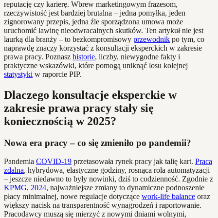
reputację czy karierę. Wbrew marketingowym frazesom,
rzeczywistość jest bardziej brutalna – jedna pomyłka, jeden
zignorowany przepis, jedna źle sporządzona umowa może
uruchomić lawinę nieodwracalnych skutków. Ten artykuł nie jest
laurką dla branży – to bezkompromisowy
przewodnik
po tym, co
naprawdę znaczy korzystać z konsultacji eksperckich w zakresie
prawa pracy. Poznasz
historie
, liczby, niewygodne fakty i
praktyczne wskazówki, które pomogą uniknąć losu kolejnej
statystyki
w raporcie PIP.
Dlaczego konsultacje eksperckie w
zakresie prawa pracy stały się
koniecznością w 2025?
Nowa era pracy – co się zmieniło po pandemii?
Pandemia
COVID-19
przetasowała rynek pracy jak talię kart.
Praca
zdalna
, hybrydowa, elastyczne godziny, rosnąca rola automatyzacji
– jeszcze niedawno to były nowinki, dziś to codzienność. Zgodnie z
KPMG, 2024
, najważniejsze zmiany to dynamiczne podnoszenie
płacy minimalnej, nowe regulacje dotyczące
work-life balance
oraz
większy nacisk na transparentność wynagrodzeń i raportowanie.
Pracodawcy muszą się mierzyć z nowymi dniami wolnymi,