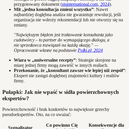
przygotowany dokument (
sisinternational.com, 2024
).
Mit „jedna konsultacja zmieni wszystko”
: Nawet
najbardziej dogłębna analiza nie gwarantuje rewolucji, jeśli
organizacja nie wdroży rekomendacji lub nie otworzy się na
zmiany.
"Największym błędem jest traktowanie konsultanta jako
cudotwórcy – to partner do wymagającego dialogu, a
nie sprzedawca rozwiązań na każdą okazję." —
Opracowanie własne na podstawie
Polki.pl, 2024
Wiara w „uniwersalne recepty”
: Strategie skrojone na
miarę jednej firmy mogą zawieść w innych realiach.
Przekonanie, że „konsultant zawsze wie lepiej niż zespół”
:
Ekspert nie zastąpi dogłębnej znajomości kultury i realiów
firmy.
Pułapki: Jak nie wpaść w sidła powierzchownych
ekspertów?
Powierzchowność i brak konkretów to największe grzechy
pseudoekspertów. Oto, na co uważać:
Co powinno Cię
Konsekwencje dla
Sygnalizator