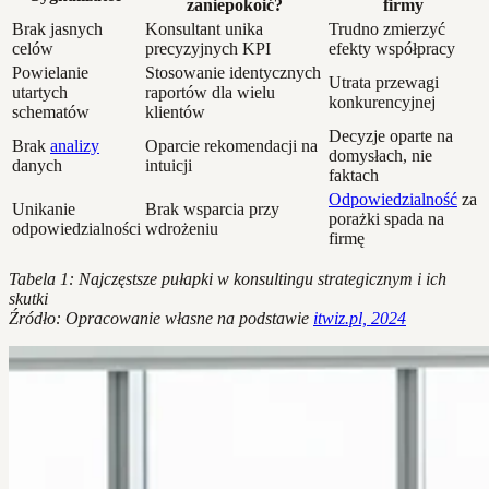
zaniepokoić?
firmy
Brak jasnych
Konsultant unika
Trudno zmierzyć
celów
precyzyjnych KPI
efekty współpracy
Powielanie
Stosowanie identycznych
Utrata przewagi
utartych
raportów dla wielu
konkurencyjnej
schematów
klientów
Decyzje oparte na
Brak
analizy
Oparcie rekomendacji na
domysłach, nie
danych
intuicji
faktach
Odpowiedzialność
za
Unikanie
Brak wsparcia przy
porażki spada na
odpowiedzialności
wdrożeniu
firmę
Tabela 1: Najczęstsze pułapki w konsultingu strategicznym i ich
skutki
Źródło: Opracowanie własne na podstawie
itwiz.pl, 2024