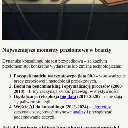
Najważniejsze momenty przełomowe w branży
Dynamika konsultingu nie jest przypadkowa – za każdym
przełomem stoi konkretne wydarzenie lub zmiana technologiczna:
Początek modelu warsztatowego (lata 90.)
– wprowadzenie
pracy zespołowej i metodologii projektowych.
Boom na benchmarking i optymalizację procesów (2000-
2010)
– firmy zaczynają szukać przewagi w efektywności.
Digitalizacja i eksplozja
big data
(2010-2020)
– dane stają
się paliwem strategii.
Wejście
AI
do konsultingu (2021-2024)
–
algorytmy
zaczynają zastępować rutynowe
analizy
i przyspieszać
podejmowanie decyzji.
Jak AI zmienia oblicze konsultacji strategicznych?