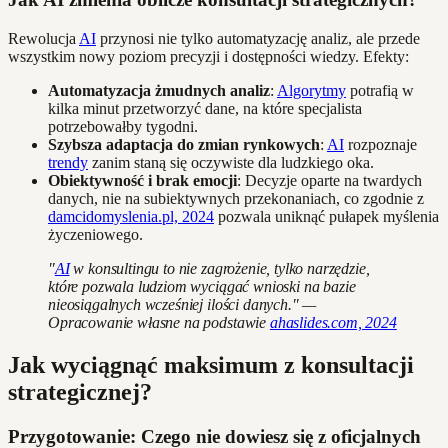
Rewolucja
AI
przynosi nie tylko automatyzację analiz, ale przede
wszystkim nowy poziom precyzji i dostępności wiedzy. Efekty:
Automatyzacja żmudnych analiz
:
Algorytmy
potrafią w
kilka minut przetworzyć dane, na które specjalista
potrzebowałby tygodni.
Szybsza adaptacja do zmian rynkowych
:
AI
rozpoznaje
trendy
zanim staną się oczywiste dla ludzkiego oka.
Obiektywność i brak emocji
: Decyzje oparte na twardych
danych, nie na subiektywnych przekonaniach, co zgodnie z
damcidomyslenia.pl, 2024
pozwala uniknąć pułapek myślenia
życzeniowego.
"
AI
w konsultingu to nie zagrożenie, tylko narzędzie,
które pozwala ludziom wyciągać wnioski na bazie
nieosiągalnych wcześniej ilości danych." —
Opracowanie własne na podstawie
ahaslides.com, 2024
Jak wyciągnąć maksimum z konsultacji
strategicznej?
Przygotowanie: Czego nie dowiesz się z oficjalnych