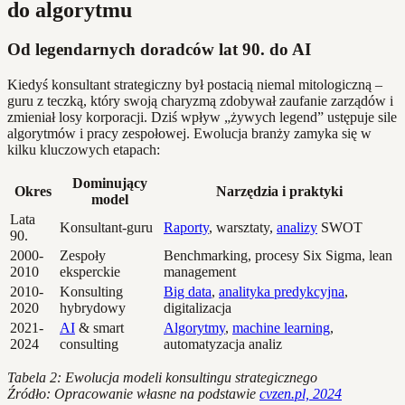
do algorytmu
Od legendarnych doradców lat 90. do AI
Kiedyś konsultant strategiczny był postacią niemal mitologiczną –
guru z teczką, który swoją charyzmą zdobywał zaufanie zarządów i
zmieniał losy korporacji. Dziś wpływ „żywych legend” ustępuje sile
algorytmów i pracy zespołowej. Ewolucja branży zamyka się w
kilku kluczowych etapach:
Dominujący
Okres
Narzędzia i praktyki
model
Lata
Konsultant-guru
Raporty
, warsztaty,
analizy
SWOT
90.
2000-
Zespoły
Benchmarking, procesy Six Sigma, lean
2010
eksperckie
management
2010-
Konsulting
Big data
,
analityka predykcyjna
,
2020
hybrydowy
digitalizacja
2021-
AI
& smart
Algorytmy
,
machine learning
,
2024
consulting
automatyzacja analiz
Tabela 2: Ewolucja modeli konsultingu strategicznego
Źródło: Opracowanie własne na podstawie
cvzen.pl, 2024