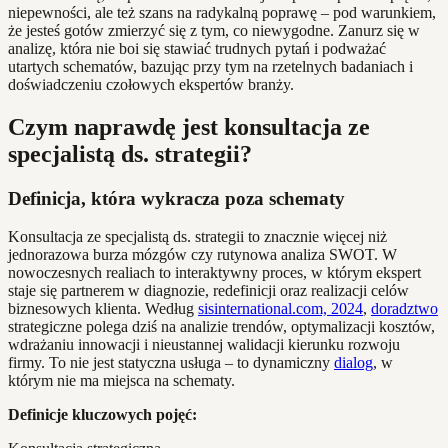
niepewności, ale też szans na radykalną poprawę – pod warunkiem,
że jesteś gotów zmierzyć się z tym, co niewygodne. Zanurz się w
analizę, która nie boi się stawiać trudnych pytań i podważać
utartych schematów, bazując przy tym na rzetelnych badaniach i
doświadczeniu czołowych ekspertów branży.
Czym naprawdę jest konsultacja ze
specjalistą ds. strategii?
Definicja, która wykracza poza schematy
Konsultacja ze specjalistą ds. strategii to znacznie więcej niż
jednorazowa burza mózgów czy rutynowa analiza SWOT. W
nowoczesnych realiach to interaktywny proces, w którym ekspert
staje się partnerem w diagnozie, redefinicji oraz realizacji celów
biznesowych klienta. Według
sisinternational.com, 2024
,
doradztwo
strategiczne polega dziś na analizie trendów, optymalizacji kosztów,
wdrażaniu innowacji i nieustannej walidacji kierunku rozwoju
firmy. To nie jest statyczna usługa – to dynamiczny
dialog
, w
którym nie ma miejsca na schematy.
Definicje kluczowych pojęć: