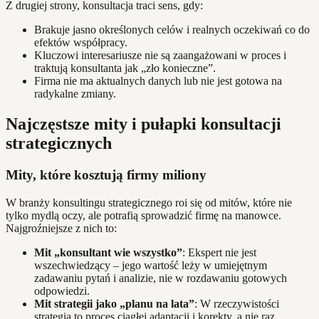
Z drugiej strony, konsultacja traci sens, gdy:
Brakuje jasno określonych celów i realnych oczekiwań co do
efektów współpracy.
Kluczowi interesariusze nie są zaangażowani w proces i
traktują konsultanta jak „zło konieczne”.
Firma nie ma aktualnych danych lub nie jest gotowa na
radykalne zmiany.
Najczęstsze mity i pułapki konsultacji
strategicznych
Mity, które kosztują firmy miliony
W branży konsultingu strategicznego roi się od mitów, które nie
tylko mydlą oczy, ale potrafią sprowadzić firmę na manowce.
Najgroźniejsze z nich to:
Mit „konsultant wie wszystko”
: Ekspert nie jest
wszechwiedzący – jego wartość leży w umiejętnym
zadawaniu pytań i analizie, nie w rozdawaniu gotowych
odpowiedzi.
Mit strategii jako „planu na lata”
: W rzeczywistości
strategia to proces ciągłej adaptacji i korekty, a nie raz