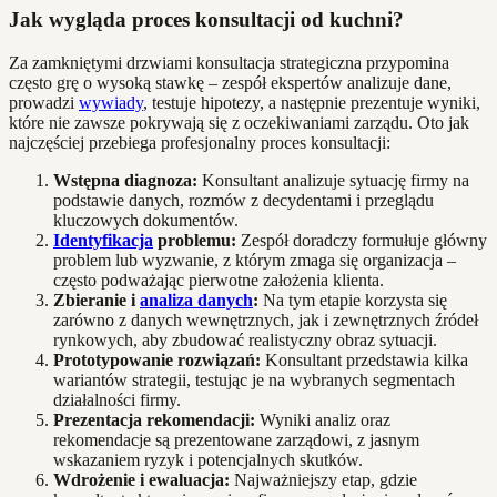
Jak wygląda proces konsultacji od kuchni?
Za zamkniętymi drzwiami konsultacja strategiczna przypomina
często grę o wysoką stawkę – zespół ekspertów analizuje dane,
prowadzi
wywiady
, testuje hipotezy, a następnie prezentuje wyniki,
które nie zawsze pokrywają się z oczekiwaniami zarządu. Oto jak
najczęściej przebiega profesjonalny proces konsultacji:
Wstępna diagnoza:
Konsultant analizuje sytuację firmy na
podstawie danych, rozmów z decydentami i przeglądu
kluczowych dokumentów.
Identyfikacja
problemu:
Zespół doradczy formułuje główny
problem lub wyzwanie, z którym zmaga się organizacja –
często podważając pierwotne założenia klienta.
Zbieranie i
analiza danych
:
Na tym etapie korzysta się
zarówno z danych wewnętrznych, jak i zewnętrznych źródeł
rynkowych, aby zbudować realistyczny obraz sytuacji.
Prototypowanie rozwiązań:
Konsultant przedstawia kilka
wariantów strategii, testując je na wybranych segmentach
działalności firmy.
Prezentacja rekomendacji:
Wyniki analiz oraz
rekomendacje są prezentowane zarządowi, z jasnym
wskazaniem ryzyk i potencjalnych skutków.
Wdrożenie i ewaluacja:
Najważniejszy etap, gdzie