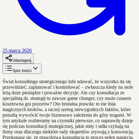
25 marca 2026
Udostępnij
Spis treści
Świat konsultingu strategicznego lubi udawać, że wszystko da się
przewidzieć, zaplanować i kontrolować – zwłaszcza kiedy na stole
leżą duże pieniądze i poważne decyzje. Ale czy konsultacja ze
specjalistą ds. strategii to zawsze game changer, czy może czasem
kosztowna gra pozorów? Oto brutalna prawda: to nie lista
magicznych kroków, a raczej szereg niewygodnych faktów, które
potrafią wywrócić twoje biznesowe założenia do góry nogami. W
tym artykule rozbieramy na czynniki pierwsze, co naprawdę dzieje
się podczas konsultacji strategicznej, jakie mity i sidła czyhają na
firmy oraz dlaczego niektóre rady ekspertów zrywają z konwencją.
Przekonasz się, że prawdziwa konsultacja to proces pełen napięcia,