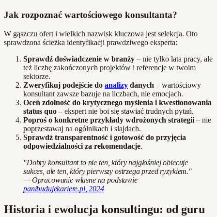
Jak rozpoznać wartościowego konsultanta?
W gąszczu ofert i wielkich nazwisk kluczowa jest selekcja. Oto
sprawdzona ścieżka identyfikacji prawdziwego eksperta:
Sprawdź doświadczenie w branży
– nie tylko lata pracy, ale
też liczbę zakończonych projektów i referencje w twoim
sektorze.
Zweryfikuj podejście do
analizy
danych
– wartościowy
konsultant zawsze bazuje na liczbach, nie emocjach.
Oceń zdolność do krytycznego myślenia i kwestionowania
status quo
– ekspert nie boi się stawiać trudnych pytań.
Poproś o konkretne przykłady wdrożonych strategii
– nie
poprzestawaj na ogólnikach i slajdach.
Sprawdź transparentność i gotowość do przyjęcia
odpowiedzialności za rekomendacje
.
"Dobry konsultant to nie ten, który najgłośniej obiecuje
sukces, ale ten, który pierwszy ostrzega przed ryzykiem."
— Opracowanie własne na podstawie
panibudujekariere.pl, 2024
Historia i ewolucja konsultingu: od guru