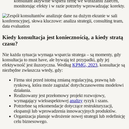
konsultant aktywnie wspiera firmę we wdrażaniu zaleceń,
monitorując efekty i w razie potrzeby wprowadzając korekty.
Kiedy konsultacja jest koniecznością, a kiedy stratą
czasu?
Nie każda sytuacja wymaga wsparcia stratega – są momenty, gdy
konsultacja to must have, ale bywają też przypadki, gdy jej
efektywność jest iluzoryczna. Według
KPMG, 2023
, konsultacje są
niezbędne zwłaszcza wtedy, gdy:
Firma stoi przed istotną zmianą regulacyjną, prawną lub
rynkową, która może zagrażać dotychczasowemu modelowi
działania.
Realizowany jest przełomowy projekt rozwojowy,
wymagający wieloaspektowej
analizy
ryzyk i szans.
Potrzebne są rekomendacje dotyczące restrukturyzacji,
ekspansji lub wprowadzenia innowacyjnych produktów.
Organizacja planuje wdrożenie nowej strategii lub redefinicję
celu biznesowego.