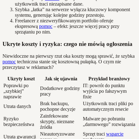
użytkownik traci niezapisane dane.
Szybka „łatka” na serwerze wyłącza kluczowy komponent
systemu, generując kolejne godziny przestoju.
Freelancer z niezweryfikowanym portfolio oferuje
ekspresową
pomoc
– efekt: jeszcze więcej pracy przy
sprzątaniu po nim.
Ukryte koszty i ryzyka: czego nie mówią ogłoszenia
Niewidoczne na pierwszy rzut oka koszty mogą sprawić, że szybka
pomoc
techniczna stanie się kosztowną pułapką. O czym nie
przeczytasz w reklamach?
Ukryty koszt
Jak się ujawnia
Przykład branżowy
Poprawki po
IT: powrót do punktu
Dodatkowe godziny
„szybkiej”
wyjścia po fałszywym
pracy
naprawie
fixie
Brak backupu,
Użytkownik traci pliki po
Utrata danych
pochopne decyzje
automatycznym resecie
Zainfekowane
Ryzyko
Malware po pobraniu
skrypty, nieznane
bezpieczeństwa
„darmowego” rozwiązania
źródła
Nieautoryzowane
Sprzęt traci
wsparcie
Utrata gwarancji