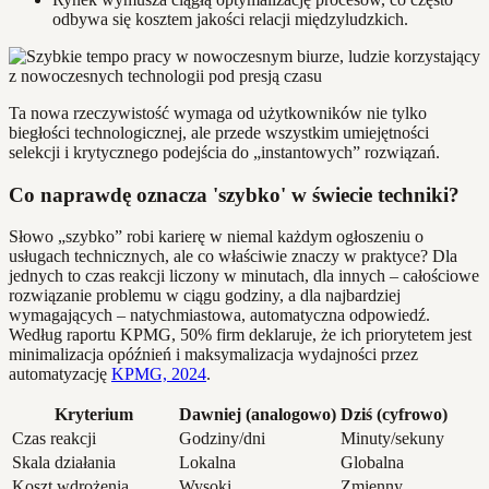
odbywa się kosztem jakości relacji międzyludzkich.
Ta nowa rzeczywistość wymaga od użytkowników nie tylko
biegłości technologicznej, ale przede wszystkim umiejętności
selekcji i krytycznego podejścia do „instantowych” rozwiązań.
Co naprawdę oznacza 'szybko' w świecie techniki?
Słowo „szybko” robi karierę w niemal każdym ogłoszeniu o
usługach technicznych, ale co właściwie znaczy w praktyce? Dla
jednych to czas reakcji liczony w minutach, dla innych – całościowe
rozwiązanie problemu w ciągu godziny, a dla najbardziej
wymagających – natychmiastowa, automatyczna odpowiedź.
Według raportu KPMG, 50% firm deklaruje, że ich priorytetem jest
minimalizacja opóźnień i maksymalizacja wydajności przez
automatyzację
KPMG, 2024
.
Kryterium
Dawniej (analogowo)
Dziś (cyfrowo)
Czas reakcji
Godziny/dni
Minuty/sekuny
Skala działania
Lokalna
Globalna
Koszt wdrożenia
Wysoki
Zmienny