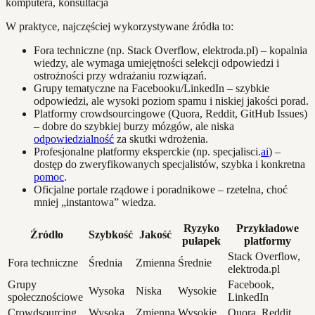
W praktyce, najczęściej wykorzystywane źródła to:
Fora techniczne (np. Stack Overflow, elektroda.pl) – kopalnia
wiedzy, ale wymaga umiejętności selekcji odpowiedzi i
ostrożności przy wdrażaniu rozwiązań.
Grupy tematyczne na Facebooku/LinkedIn – szybkie
odpowiedzi, ale wysoki poziom spamu i niskiej jakości porad.
Platformy crowdsourcingowe (Quora, Reddit, GitHub Issues)
– dobre do szybkiej burzy mózgów, ale niska
odpowiedzialność
za skutki wdrożenia.
Profesjonalne platformy eksperckie (np. specjalisci.
ai
) –
dostęp do zweryfikowanych specjalistów, szybka i konkretna
pomoc
.
Oficjalne portale rządowe i poradnikowe – rzetelna, choć
mniej „instantowa” wiedza.
Ryzyko
Przykładowe
Źródło
Szybkość
Jakość
pułapek
platformy
Stack Overflow,
Fora techniczne
Średnia
Zmienna
Średnie
elektroda.pl
Grupy
Facebook,
Wysoka
Niska
Wysokie
społecznościowe
LinkedIn
Crowdsourcing
Wysoka
Zmienna
Wysokie
Quora, Reddit