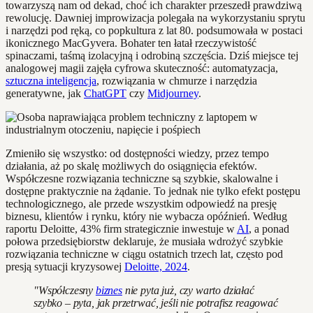
towarzyszą nam od dekad, choć ich charakter przeszedł prawdziwą
rewolucję. Dawniej improwizacja polegała na wykorzystaniu sprytu
i narzędzi pod ręką, co popkultura z lat 80. podsumowała w postaci
ikonicznego MacGyvera. Bohater ten łatał rzeczywistość
spinaczami, taśmą izolacyjną i odrobiną szczęścia. Dziś miejsce tej
analogowej magii zajęła cyfrowa skuteczność: automatyzacja,
sztuczna inteligencja
, rozwiązania w chmurze i narzędzia
generatywne, jak
ChatGPT
czy
Midjourney
.
Zmieniło się wszystko: od dostępności wiedzy, przez tempo
działania, aż po skalę możliwych do osiągnięcia efektów.
Współczesne rozwiązania techniczne są szybkie, skalowalne i
dostępne praktycznie na żądanie. To jednak nie tylko efekt postępu
technologicznego, ale przede wszystkim odpowiedź na presję
biznesu, klientów i rynku, który nie wybacza opóźnień. Według
raportu Deloitte, 43% firm strategicznie inwestuje w
AI
, a ponad
połowa przedsiębiorstw deklaruje, że musiała wdrożyć szybkie
rozwiązania techniczne w ciągu ostatnich trzech lat, często pod
presją sytuacji kryzysowej
Deloitte, 2024
.
"Współczesny
biznes
nie pyta już, czy warto działać
szybko – pyta, jak przetrwać, jeśli nie potrafisz reagować