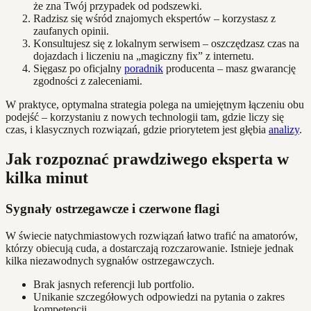
że zna Twój przypadek od podszewki.
Radzisz się wśród znajomych ekspertów – korzystasz z
zaufanych opinii.
Konsultujesz się z lokalnym serwisem – oszczędzasz czas na
dojazdach i liczeniu na „magiczny fix” z internetu.
Sięgasz po oficjalny
poradnik
producenta – masz gwarancję
zgodności z zaleceniami.
W praktyce, optymalna strategia polega na umiejętnym łączeniu obu
podejść – korzystaniu z nowych technologii tam, gdzie liczy się
czas, i klasycznych rozwiązań, gdzie priorytetem jest głębia
analizy
.
Jak rozpoznać prawdziwego eksperta w
kilka minut
Sygnały ostrzegawcze i czerwone flagi
W świecie natychmiastowych rozwiązań łatwo trafić na amatorów,
którzy obiecują cuda, a dostarczają rozczarowanie. Istnieje jednak
kilka niezawodnych sygnałów ostrzegawczych.
Brak jasnych referencji lub portfolio.
Unikanie szczegółowych odpowiedzi na pytania o zakres
kompetencji.