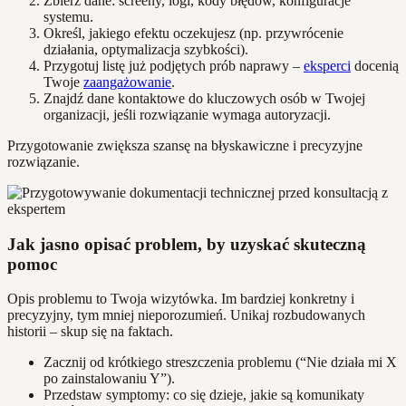
Zbierz dane: screeny, logi, kody błędów, konfiguracje
systemu.
Określ, jakiego efektu oczekujesz (np. przywrócenie
działania, optymalizacja szybkości).
Przygotuj listę już podjętych prób naprawy –
eksperci
docenią
Twoje
zaangażowanie
.
Znajdź dane kontaktowe do kluczowych osób w Twojej
organizacji, jeśli rozwiązanie wymaga autoryzacji.
Przygotowanie zwiększa szansę na błyskawiczne i precyzyjne
rozwiązanie.
Jak jasno opisać problem, by uzyskać skuteczną
pomoc
Opis problemu to Twoja wizytówka. Im bardziej konkretny i
precyzyjny, tym mniej nieporozumień. Unikaj rozbudowanych
historii – skup się na faktach.
Zacznij od krótkiego streszczenia problemu (“Nie działa mi X
po zainstalowaniu Y”).
Przedstaw symptomy: co się dzieje, jakie są komunikaty