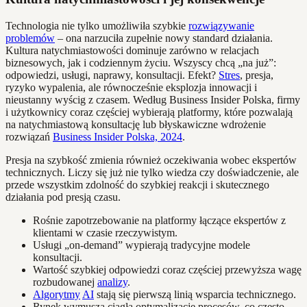
Technologia nie tylko umożliwiła szybkie
rozwiązywanie
problemów
– ona narzuciła zupełnie nowy standard działania.
Kultura natychmiastowości dominuje zarówno w relacjach
biznesowych, jak i codziennym życiu. Wszyscy chcą „na już”:
odpowiedzi, usługi, naprawy, konsultacji. Efekt?
Stres
, presja,
ryzyko wypalenia, ale równocześnie eksplozja innowacji i
nieustanny wyścig z czasem. Według Business Insider Polska, firmy
i użytkownicy coraz częściej wybierają platformy, które pozwalają
na natychmiastową konsultację lub błyskawiczne wdrożenie
rozwiązań
Business Insider Polska, 2024
.
Presja na szybkość zmienia również oczekiwania wobec ekspertów
technicznych. Liczy się już nie tylko wiedza czy doświadczenie, ale
przede wszystkim zdolność do szybkiej reakcji i skutecznego
działania pod presją czasu.
Rośnie zapotrzebowanie na platformy łączące ekspertów z
klientami w czasie rzeczywistym.
Usługi „on-demand” wypierają tradycyjne modele
konsultacji.
Wartość szybkiej odpowiedzi coraz częściej przewyższa wagę
rozbudowanej
analizy
.
Algorytmy
AI
stają się pierwszą linią wsparcia technicznego.
Rynek wymusza ciągłą optymalizację procesów, co często