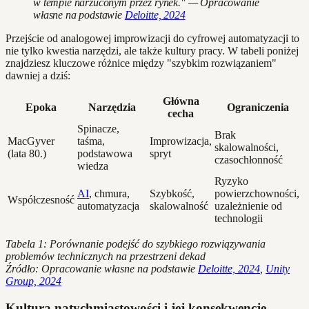
w tempie narzuconym przez rynek." — Opracowanie
własne na podstawie
Deloitte, 2024
Przejście od analogowej improwizacji do cyfrowej automatyzacji to
nie tylko kwestia narzędzi, ale także kultury pracy. W tabeli poniżej
znajdziesz kluczowe różnice między "szybkim rozwiązaniem"
dawniej a dziś:
Główna
Epoka
Narzędzia
Ograniczenia
cecha
Spinacze,
Brak
MacGyver
taśma,
Improwizacja,
skalowalności,
(lata 80.)
podstawowa
spryt
czasochłonność
wiedza
Ryzyko
AI
, chmura,
Szybkość,
powierzchowności,
Współczesność
automatyzacja
skalowalność
uzależnienie od
technologii
Tabela 1: Porównanie podejść do szybkiego rozwiązywania
problemów technicznych na przestrzeni dekad
Źródło: Opracowanie własne na podstawie
Deloitte, 2024
,
Unity
Group, 2024
Kultura natychmiastowości i jej konsekwencje