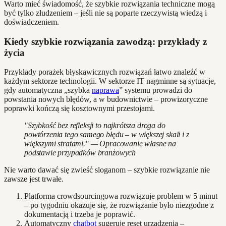
Warto mieć świadomość, że szybkie rozwiązania techniczne mogą
być tylko złudzeniem – jeśli nie są poparte rzeczywistą wiedzą i
doświadczeniem.
Kiedy szybkie rozwiązania zawodzą: przykłady z
życia
Przykłady porażek błyskawicznych rozwiązań łatwo znaleźć w
każdym sektorze technologii. W sektorze IT nagminne są sytuacje,
gdy automatyczna „szybka
naprawa
” systemu prowadzi do
powstania nowych błędów, a w budownictwie – prowizoryczne
poprawki kończą się kosztownymi przestojami.
"Szybkość bez refleksji to najkrótsza droga do
powtórzenia tego samego błędu – w większej skali i z
większymi stratami." — Opracowanie własne na
podstawie przypadków branżowych
Nie warto dawać się zwieść sloganom – szybkie rozwiązanie nie
zawsze jest trwałe.
Platforma crowdsourcingowa rozwiązuje problem w 5 minut
– po tygodniu okazuje się, że rozwiązanie było niezgodne z
dokumentacją i trzeba je poprawić.
Automatyczny
chatbot
sugeruje reset urządzenia –