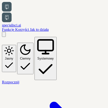
specjalisci.ai
Funkcje
Korzyści
Jak to działa
Jasny
Ciemny
Systemowy
Rozpocznij