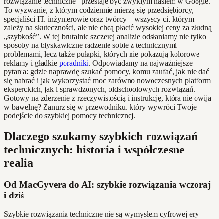
rozwiązanie techniczne” przestaje być zwykłym hasłem w Google.
To wyzwanie, z którym codziennie mierzą się przedsiębiorcy,
specjaliści IT, inżynierowie oraz twórcy – wszyscy ci, którym
zależy na skuteczności, ale nie chcą płacić wysokiej ceny za złudną
„szybkość”. W tej brutalnie szczerej analizie odsłaniamy nie tylko
sposoby na błyskawiczne radzenie sobie z technicznymi
problemami, lecz także pułapki, których nie pokazują kolorowe
reklamy i gładkie
poradniki
. Odpowiadamy na najważniejsze
pytania: gdzie naprawdę szukać pomocy, komu zaufać, jak nie dać
się nabrać i jak wykorzystać moc zarówno nowoczesnych platform
eksperckich, jak i sprawdzonych, oldschoolowych rozwiązań.
Gotowy na zderzenie z rzeczywistością i instrukcję, która nie owija
w bawełnę? Zanurz się w przewodniku, który wywróci Twoje
podejście do szybkiej pomocy technicznej.
Dlaczego szukamy szybkich rozwiązań
technicznych: historia i współczesne
realia
Od MacGyvera do AI: szybkie rozwiązania wczoraj
i dziś
Szybkie rozwiązania techniczne nie są wymysłem cyfrowej ery –