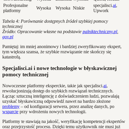
Profesjonalne
specjalisci.
ai
,
Wysoka
Wysoka
Niskie
platformy
Upwork
Tabela 4: Porównanie dostępnych źródeł szybkiej pomocy
technicznej
Źródło: Opracowanie własne na podstawie
palniktechniczny.pl
,
gov.pl
Pamiętaj: im mniej anonimowy i bardziej zweryfikowany ekspert,
tym większa szansa, że szybkie rozwiązanie nie skończy się
katastrofą.
Specjalisci.ai i nowe technologie w błyskawicznej
pomocy technicznej
Nowoczesne platformy eksperckie, takie jak specjalisci.
ai
,
rewolucjonizują dostęp do szybkich rozwiązań technicznych.
Łącząc sztuczną inteligencję z doświadczeniem ludzi, pozwalają
uzyskać błyskawiczną odpowiedź nawet na bardzo złożone
problemy
– od konfiguracji serwera, przez analizę danych, po
wsparcie
przy wdrożeniu nowych technologii.
Platformy te stawiają na jakość, weryfikację kompetencji ekspertów
oraz przejrzystość procesu. Dzięki temu użytkownik nie musi już