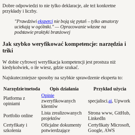
Dobre odpowiedzi to nie tylko deklaracje, ale też konkretne
przykłady i liczby.
"Prawdziwi
eksperci
nie boją się pytań – tylko amatorzy
uciekają w ogólniki." — Opracowanie własne na
podstawie praktyki branżowej
Jak szybko weryfikować kompetencje: narzędzia i
triki
W dobie cyfrowej weryfikacja kompetencji jest prostsza niż
kiedykolwiek, o ile wiesz, gdzie szukać.
Najskuteczniejsze sposoby na szybkie sprawdzenie eksperta to:
Narzędzie/metoda
Opis działania
Przykład użycia
Opinie
Platforma z
zweryfikowanych
specjalisci.
ai
, Upwork
opiniami
klientów
Lista zrealizowanych
Strona www, GitHub,
Portfolio online
projektów
LinkedIn
Certyfikaty i
Oficjalne dokumenty
Certyfikaty Microsoft,
szkolenia
potwierdzające
Google, AWS