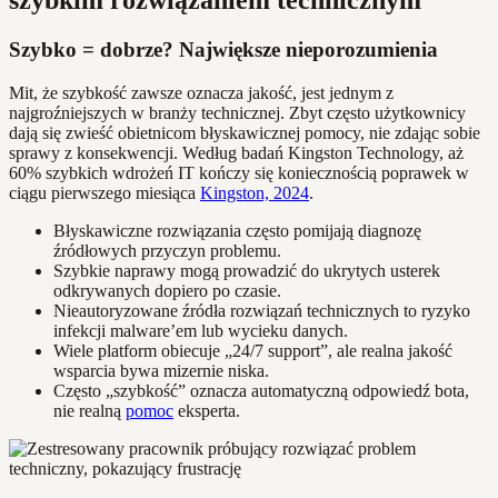
szybkim rozwiązaniem technicznym
Szybko = dobrze? Największe nieporozumienia
Mit, że szybkość zawsze oznacza jakość, jest jednym z
najgroźniejszych w branży technicznej. Zbyt często użytkownicy
dają się zwieść obietnicom błyskawicznej pomocy, nie zdając sobie
sprawy z konsekwencji. Według badań Kingston Technology, aż
60% szybkich wdrożeń IT kończy się koniecznością poprawek w
ciągu pierwszego miesiąca
Kingston, 2024
.
Błyskawiczne rozwiązania często pomijają diagnozę
źródłowych przyczyn problemu.
Szybkie naprawy mogą prowadzić do ukrytych usterek
odkrywanych dopiero po czasie.
Nieautoryzowane źródła rozwiązań technicznych to ryzyko
infekcji malware’em lub wycieku danych.
Wiele platform obiecuje „24/7 support”, ale realna jakość
wsparcia bywa mizernie niska.
Często „szybkość” oznacza automatyczną odpowiedź bota,
nie realną
pomoc
eksperta.