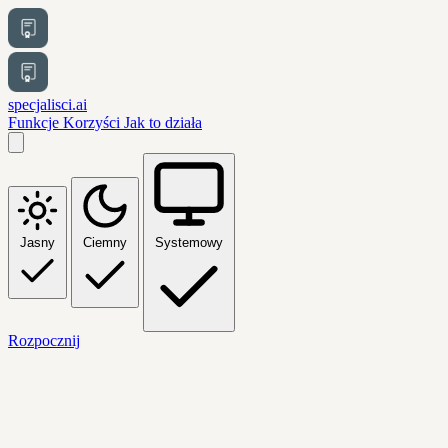
specjalisci.ai
Funkcje
Korzyści
Jak to działa
Jasny
Ciemny
Systemowy
Rozpocznij