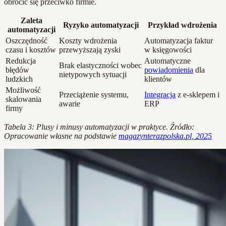
obrócić się przeciwko firmie.
Zaleta
Ryzyko automatyzacji
Przykład wdrożenia
automatyzacji
Oszczędność
Koszty wdrożenia
Automatyzacja faktur
czasu i kosztów
przewyższają zyski
w księgowości
Redukcja
Automatyczne
Brak elastyczności wobec
błędów
powiadomienia
dla
nietypowych sytuacji
ludzkich
klientów
Możliwość
Przeciążenie systemu,
Integracja
z e-sklepem i
skalowania
awarie
ERP
firmy
Tabela 3: Plusy i minusy automatyzacji w praktyce. Źródło:
Opracowanie własne na podstawie
magazynterazpolska.pl, 2025