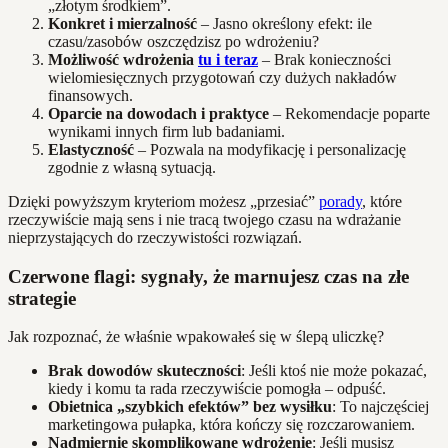
„złotym środkiem”.
Konkret i mierzalność
– Jasno określony efekt: ile
czasu/zasobów oszczędzisz po wdrożeniu?
Możliwość wdrożenia
tu i teraz
– Brak konieczności
wielomiesięcznych przygotowań czy dużych nakładów
finansowych.
Oparcie na dowodach i praktyce
– Rekomendacje poparte
wynikami innych firm lub badaniami.
Elastyczność
– Pozwala na modyfikację i personalizację
zgodnie z własną sytuacją.
Dzięki powyższym kryteriom możesz „przesiać”
porady
, które
rzeczywiście mają sens i nie tracą twojego czasu na wdrażanie
nieprzystających do rzeczywistości rozwiązań.
Czerwone flagi: sygnały, że marnujesz czas na złe
strategie
Jak rozpoznać, że właśnie wpakowałeś się w ślepą uliczkę?
Brak dowodów skuteczności
: Jeśli ktoś nie może pokazać,
kiedy i komu ta rada rzeczywiście pomogła – odpuść.
Obietnica „szybkich efektów” bez wysiłku
: To najczęściej
marketingowa pułapka, która kończy się rozczarowaniem.
Nadmiernie skomplikowane wdrożenie
: Jeśli musisz