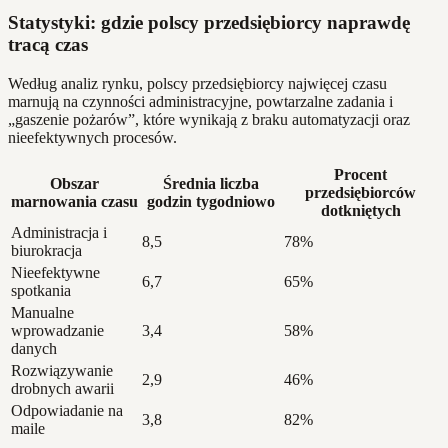
Statystyki: gdzie polscy przedsiębiorcy naprawdę
tracą czas
Według analiz rynku, polscy przedsiębiorcy najwięcej czasu
marnują na czynności administracyjne, powtarzalne zadania i
„gaszenie pożarów”, które wynikają z braku automatyzacji oraz
nieefektywnych procesów.
Procent
Obszar
Średnia liczba
przedsiębiorców
marnowania czasu
godzin tygodniowo
dotkniętych
Administracja i
8,5
78%
biurokracja
Nieefektywne
6,7
65%
spotkania
Manualne
wprowadzanie
3,4
58%
danych
Rozwiązywanie
2,9
46%
drobnych awarii
Odpowiadanie na
3,8
82%
maile