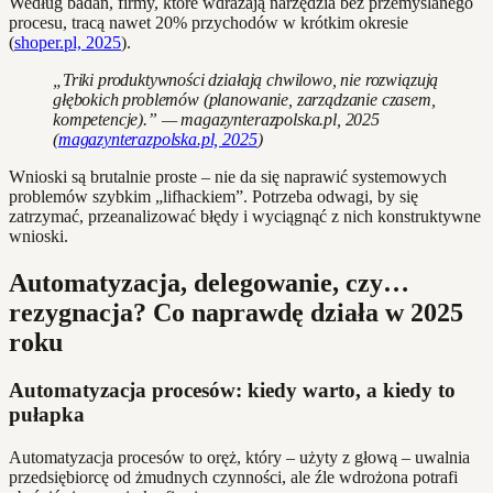
Według badań, firmy, które wdrażają narzędzia bez przemyślanego
procesu, tracą nawet 20% przychodów w krótkim okresie
(
shoper.pl, 2025
).
„Triki produktywności działają chwilowo, nie rozwiązują
głębokich problemów (planowanie, zarządzanie czasem,
kompetencje).” — magazynterazpolska.pl, 2025
(
magazynterazpolska.pl, 2025
)
Wnioski są brutalnie proste – nie da się naprawić systemowych
problemów szybkim „lifhackiem”. Potrzeba odwagi, by się
zatrzymać, przeanalizować błędy i wyciągnąć z nich konstruktywne
wnioski.
Automatyzacja, delegowanie, czy…
rezygnacja? Co naprawdę działa w 2025
roku
Automatyzacja procesów: kiedy warto, a kiedy to
pułapka
Automatyzacja procesów to oręż, który – użyty z głową – uwalnia
przedsiębiorcę od żmudnych czynności, ale źle wdrożona potrafi