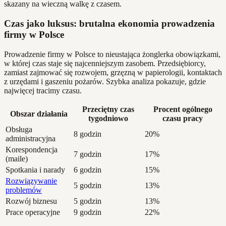
skazany na wieczną walkę z czasem.
Czas jako luksus: brutalna ekonomia prowadzenia
firmy w Polsce
Prowadzenie firmy w Polsce to nieustająca żonglerka obowiązkami,
w której czas staje się najcenniejszym zasobem. Przedsiębiorcy,
zamiast zajmować się rozwojem, grzęzną w papierologii, kontaktach
z urzędami i gaszeniu pożarów. Szybka analiza pokazuje, gdzie
najwięcej tracimy czasu.
Przeciętny czas
Procent ogólnego
Obszar działania
tygodniowo
czasu pracy
Obsługa
8 godzin
20%
administracyjna
Korespondencja
7 godzin
17%
(maile)
Spotkania i narady
6 godzin
15%
Rozwiązywanie
5 godzin
13%
problemów
Rozwój biznesu
5 godzin
13%
Prace operacyjne
9 godzin
22%