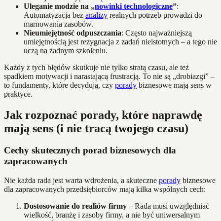
Uleganie modzie na „
nowinki technologiczne
”
:
Automatyzacja bez
analizy
realnych potrzeb prowadzi do
marnowania zasobów.
Nieumiejętność odpuszczania
: Często najważniejszą
umiejętnością jest rezygnacja z zadań nieistotnych – a tego nie
uczą na żadnym szkoleniu.
Każdy z tych błędów skutkuje nie tylko stratą czasu, ale też
spadkiem motywacji i narastającą frustracją. To nie są „drobiazgi” –
to fundamenty, które decydują, czy
porady
biznesowe mają sens w
praktyce.
Jak rozpoznać porady, które naprawdę
mają sens (i nie tracą twojego czasu)
Cechy skutecznych porad biznesowych dla
zapracowanych
Nie każda rada jest warta wdrożenia, a skuteczne
porady
biznesowe
dla zapracowanych przedsiębiorców mają kilka wspólnych cech:
Dostosowanie do realiów firmy
– Rada musi uwzględniać
wielkość, branżę i zasoby firmy, a nie być uniwersalnym