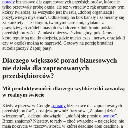
porady
biznesowe dla zapracowanych przedsiębiorców, które nie
tylko przetrwały próbę ognia, ale też wytrąciły z rąk argumenty tym,
którzy twierdzą, że wszystko jest kwestią „dobrej organizacji i
pozytywnego myślenia”. Odkładamy na bok banały i zabieramy się
za konkrety — z danymi, twardymi case’ami, cytatami z
prawdziwych źródeł i masą doświadczeń z linii frontu polskiej
przedsiębiorczości. Zamiast obiecywać złote góry, pokażemy ci,
które reguły są nie do obejścia, gdzie tracisz czas i nerwy, oraz jak (i
czy w ogóle) można to naprawić. Gotowy na porcję brutalnej
autodiagnozy? Zapnij pasy.
Dlaczego większość porad biznesowych
nie działa dla zapracowanych
przedsiębiorców?
Mit produktywności: dlaczego szybkie triki zawodzą
w realnym świecie
Kiedy wpiszesz w Google „
porady
biznesowe dla zapracowanych
przedsiębiorców”, dostajesz powódź frazesów. „Zaplanuj dzień
wieczorem”, „deleguj obowiązki”, „nie bój się prosić o
pomoc
”.
Brzmi znajomo? Niestety, te rady – choć wygodne – najczęściej nie
mają pokrycia w rzeczywistości, w której deadline goni deadline, a