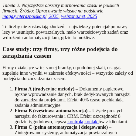
Tabela 2: Najczęstsze obszary marnowania czasu w polskich
firmach. Źródło: Opracowanie własne na podstawie
magazynterazpolska.pl, 2025
,
webzona.net, 2025
Te liczby nie zostawiają złudzeń – największy potencjał poprawy
leży w usunięciu powtarzalnych, mało wartościowych zadań oraz
wdrożeniu automatyzacji tam, gdzie to możliwe.
Case study: trzy firmy, trzy różne podejścia do
zarządzania czasem
Firmy działające w tej samej branży, o podobnej skali, osiągają
zupełnie inne wyniki w zakresie efektywności – wszystko zależy od
podejścia do zarządzania czasem.
Firma A (tradycyjne metody)
– Dokumenty papierowe,
ręczne wprowadzanie danych, brak dedykowanych narzędzi
do zarządzania projektami. Efekt: 40% czasu pochłaniają
zadania administracyjne.
Firma B (częściowa automatyzacja)
– Użycie prostych
narzędzi do fakturowania i CRM. Efekt: oszczędność 8
godzin tygodniowo, lepsza
kontrola
kontakt
ów z klientami.
Firma C (pełna automatyzacja i delegowanie)
–
Zintegrowane systemy, automatyzacja powtarzalnych