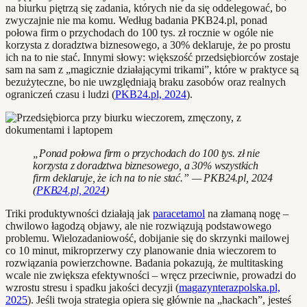
na biurku piętrzą się zadania, których nie da się oddelegować, bo
zwyczajnie nie ma komu. Według badania PKB24.pl, ponad
połowa firm o przychodach do 100 tys. zł rocznie w ogóle nie
korzysta z doradztwa biznesowego, a 30% deklaruje, że po prostu
ich na to nie stać. Innymi słowy: większość przedsiębiorców zostaje
sam na sam z „magicznie działającymi trikami”, które w praktyce są
bezużyteczne, bo nie uwzględniają braku zasobów oraz realnych
ograniczeń czasu i ludzi (
PKB24.pl, 2024
).
„Ponad połowa firm o przychodach do 100 tys. zł nie
korzysta z doradztwa biznesowego, a 30% wszystkich
firm deklaruje, że ich na to nie stać.” — PKB24.pl, 2024
(
PKB24.pl, 2024
)
Triki produktywności działają jak
paracetamol
na złamaną nogę –
chwilowo łagodzą objawy, ale nie rozwiązują podstawowego
problemu. Wielozadaniowość, dobijanie się do skrzynki mailowej
co 10 minut, mikroprzerwy czy planowanie dnia wieczorem to
rozwiązania powierzchowne. Badania pokazują, że multitasking
wcale nie zwiększa efektywności – wręcz przeciwnie, prowadzi do
wzrostu stresu i spadku jakości decyzji (
magazynterazpolska.pl,
2025
). Jeśli twoja strategia opiera się głównie na „hackach”, jesteś