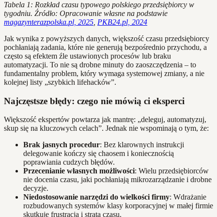
Tabela 1: Rozkład czasu typowego polskiego przedsiębiorcy w
tygodniu. Źródło: Opracowanie własne na podstawie
magazynterazpolska.pl, 2025
,
PKB24.pl, 2024
Jak wynika z powyższych danych, większość czasu przedsiębiorcy
pochłaniają zadania, które nie generują bezpośrednio przychodu, a
często są efektem źle ustawionych procesów lub braku
automatyzacji. To nie są drobne minuty do zaoszczędzenia – to
fundamentalny problem, który wymaga systemowej zmiany, a nie
kolejnej listy „szybkich lifehacków”.
Najczęstsze błędy: czego nie mówią ci eksperci
Większość ekspertów powtarza jak mantrę: „deleguj, automatyzuj,
skup się na kluczowych celach”. Jednak nie wspominają o tym, że:
Brak jasnych procedur
: Bez klarownych instrukcji
delegowanie kończy się chaosem i koniecznością
poprawiania cudzych błędów.
Przecenianie własnych możliwości
: Wielu przedsiębiorców
nie docenia czasu, jaki pochłaniają mikrozarządzanie i drobne
decyzje.
Niedostosowanie narzędzi do wielkości firmy
: Wdrażanie
rozbudowanych systemów klasy korporacyjnej w małej firmie
skutkuje frustracją i stratą czasu.