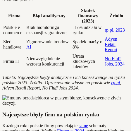
Skutek
Firma
Błąd analityczny
finansowy
Źródło
(2023)
Polskie e-
Brak monitoringu
-17% udziału w
rp.pl, 2023
commerce
ekspansji zagranicznej
rynku
Adyen
Sieć
Zignorowanie trendów
Spadek marży o
Retail
handlowa
AI
8%
Report
Utrata
Nieuwzględnienie
No Fluff
Firma IT
kluczowych
wzrostu konkurencji
Jobs, 2024
talentów
Tabela: Najczęstsze błędy analityczne i ich konsekwencje na rynku
polskim 2023. Źródło: Opracowanie własne na podstawie
rp.pl
,
Adyen Retail Report, No Fluff Jobs 2024.
Najczęstsze błędy firm na polskim rynku
Każdego roku polskie firmy powielają te
same
schematy
prowadzące do strat. Według
Firmove, 2024
, najczęstsze błędy to: