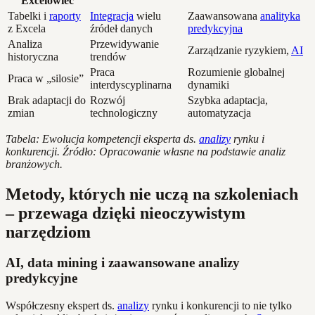
Excelowiec
Tabelki i
raporty
Integracja
wielu
Zaawansowana
analityka
z Excela
źródeł danych
predykcyjna
Analiza
Przewidywanie
Zarządzanie ryzykiem,
AI
historyczna
trendów
Praca
Rozumienie globalnej
Praca w „silosie”
interdyscyplinarna
dynamiki
Brak adaptacji do
Rozwój
Szybka adaptacja,
zmian
technologiczny
automatyzacja
Tabela: Ewolucja kompetencji eksperta ds.
analizy
rynku i
konkurencji. Źródło: Opracowanie własne na podstawie analiz
branżowych.
Metody, których nie uczą na szkoleniach
– przewaga dzięki nieoczywistym
narzędziom
AI, data mining i zaawansowane analizy
predykcyjne
Współczesny ekspert ds.
analizy
rynku i konkurencji to nie tylko