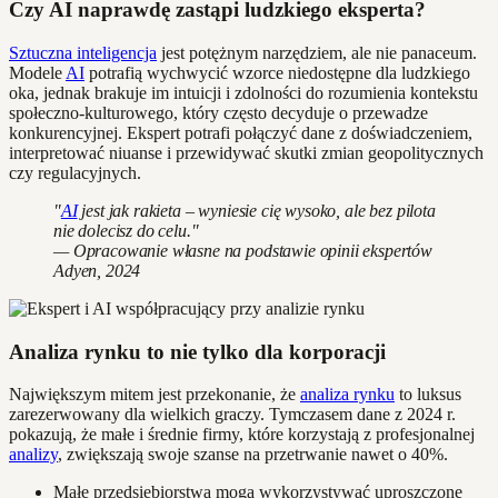
Czy AI naprawdę zastąpi ludzkiego eksperta?
Sztuczna inteligencja
jest potężnym narzędziem, ale nie panaceum.
Modele
AI
potrafią wychwycić wzorce niedostępne dla ludzkiego
oka, jednak brakuje im intuicji i zdolności do rozumienia kontekstu
społeczno-kulturowego, który często decyduje o przewadze
konkurencyjnej. Ekspert potrafi połączyć dane z doświadczeniem,
interpretować niuanse i przewidywać skutki zmian geopolitycznych
czy regulacyjnych.
"
AI
jest jak rakieta – wyniesie cię wysoko, ale bez pilota
nie dolecisz do celu."
— Opracowanie własne na podstawie opinii ekspertów
Adyen, 2024
Analiza rynku to nie tylko dla korporacji
Największym mitem jest przekonanie, że
analiza rynku
to luksus
zarezerwowany dla wielkich graczy. Tymczasem dane z 2024 r.
pokazują, że małe i średnie firmy, które korzystają z profesjonalnej
analizy
, zwiększają swoje szanse na przetrwanie nawet o 40%.
Małe przedsiębiorstwa mogą wykorzystywać uproszczone