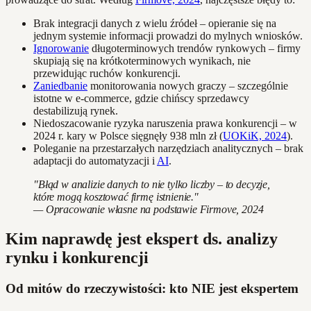
Brak integracji danych z wielu źródeł – opieranie się na
jednym systemie informacji prowadzi do mylnych wniosków.
Ignorowanie
długoterminowych trendów rynkowych – firmy
skupiają się na krótkoterminowych wynikach, nie
przewidując ruchów konkurencji.
Zaniedbanie
monitorowania nowych graczy – szczególnie
istotne w e-commerce, gdzie chińscy sprzedawcy
destabilizują rynek.
Niedoszacowanie ryzyka naruszenia prawa konkurencji – w
2024 r. kary w Polsce sięgnęły 938 mln zł (
UOKiK, 2024
).
Poleganie na przestarzałych narzędziach analitycznych – brak
adaptacji do automatyzacji i
AI
.
"Błąd w analizie danych to nie tylko liczby – to decyzje,
które mogą kosztować firmę istnienie."
— Opracowanie własne na podstawie Firmove, 2024
Kim naprawdę jest ekspert ds. analizy
rynku i konkurencji
Od mitów do rzeczywistości: kto NIE jest ekspertem