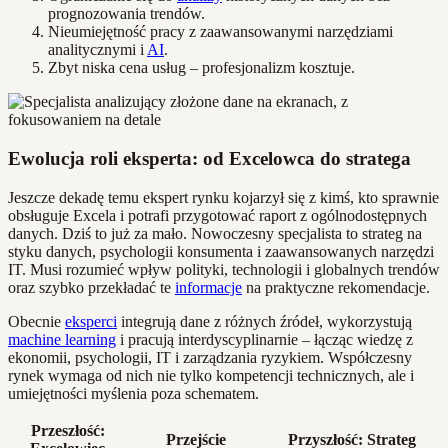
prognozowania trendów.
Nieumiejętność pracy z zaawansowanymi narzędziami
analitycznymi i
AI
.
Zbyt niska cena usług – profesjonalizm kosztuje.
Ewolucja roli eksperta: od Excelowca do stratega
Jeszcze dekadę temu ekspert rynku kojarzył się z kimś, kto sprawnie
obsługuje Excela i potrafi przygotować raport z ogólnodostępnych
danych. Dziś to już za mało. Nowoczesny specjalista to strateg na
styku danych, psychologii konsumenta i zaawansowanych narzędzi
IT. Musi rozumieć wpływ polityki, technologii i globalnych trendów
oraz szybko przekładać te
informacje
na praktyczne rekomendacje.
Obecnie
eksperci
integrują dane z różnych źródeł, wykorzystują
machine learning
i pracują interdyscyplinarnie – łącząc wiedzę z
ekonomii, psychologii, IT i zarządzania ryzykiem. Współczesny
rynek wymaga od nich nie tylko kompetencji technicznych, ale i
umiejętności myślenia poza schematem.
Przeszłość:
Przejście
Przyszłość: Strateg