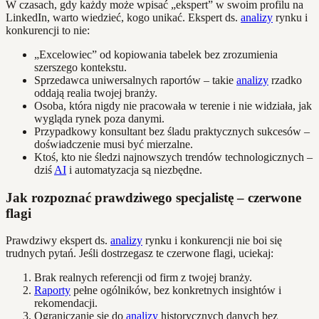
W czasach, gdy każdy może wpisać „ekspert” w swoim profilu na
LinkedIn, warto wiedzieć, kogo unikać. Ekspert ds.
analizy
rynku i
konkurencji to nie:
„Excelowiec” od kopiowania tabelek bez zrozumienia
szerszego kontekstu.
Sprzedawca uniwersalnych raportów – takie
analizy
rzadko
oddają realia twojej branży.
Osoba, która nigdy nie pracowała w terenie i nie widziała, jak
wygląda rynek poza danymi.
Przypadkowy konsultant bez śladu praktycznych sukcesów –
doświadczenie musi być mierzalne.
Ktoś, kto nie śledzi najnowszych trendów technologicznych –
dziś
AI
i automatyzacja są niezbędne.
Jak rozpoznać prawdziwego specjalistę – czerwone
flagi
Prawdziwy ekspert ds.
analizy
rynku i konkurencji nie boi się
trudnych pytań. Jeśli dostrzegasz te czerwone flagi, uciekaj:
Brak realnych referencji od firm z twojej branży.
Raporty
pełne ogólników, bez konkretnych insightów i
rekomendacji.
Ograniczanie się do
analizy
historycznych danych bez