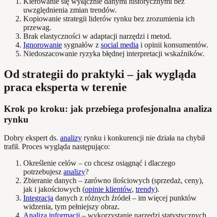
Kierowanie się wyłącznie danymi historycznymi bez
uwzględnienia zmian trendów.
Kopiowanie strategii liderów rynku bez zrozumienia ich
przewag.
Brak elastyczności w adaptacji narzędzi i metod.
Ignorowanie
sygnałów z
social media
i opinii konsumentów.
Niedoszacowanie ryzyka błędnej interpretacji wskaźników.
Od strategii do praktyki – jak wygląda
praca eksperta w terenie
Krok po kroku: jak przebiega profesjonalna analiza
rynku
Dobry ekspert ds.
analizy
rynku i konkurencji nie działa na chybił
trafił. Proces wygląda następująco:
Określenie celów – co chcesz osiągnąć i dlaczego
potrzebujesz
analizy
?
Zbieranie danych – zarówno ilościowych (sprzedaż, ceny),
jak i jakościowych (
opinie klientów
,
trendy
).
Integracja
danych z różnych źródeł – im więcej punktów
widzenia, tym pełniejszy obraz.
Analiza informacji
– wykorzystanie narzędzi statystycznych,