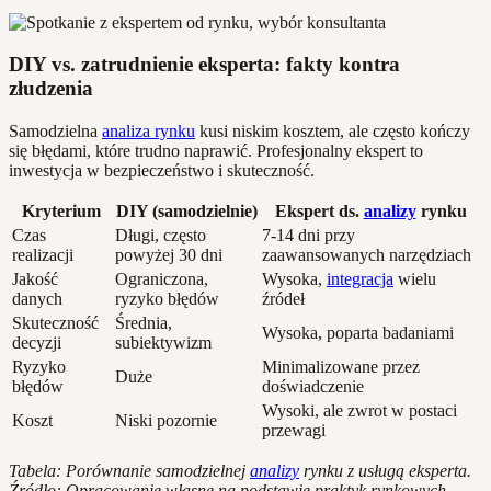
DIY vs. zatrudnienie eksperta: fakty kontra
złudzenia
Samodzielna
analiza rynku
kusi niskim kosztem, ale często kończy
się błędami, które trudno naprawić. Profesjonalny ekspert to
inwestycja w bezpieczeństwo i skuteczność.
Kryterium
DIY (samodzielnie)
Ekspert ds.
analizy
rynku
Czas
Długi, często
7-14 dni przy
realizacji
powyżej 30 dni
zaawansowanych narzędziach
Jakość
Ograniczona,
Wysoka,
integracja
wielu
danych
ryzyko błędów
źródeł
Skuteczność
Średnia,
Wysoka, poparta badaniami
decyzji
subiektywizm
Ryzyko
Minimalizowane przez
Duże
błędów
doświadczenie
Wysoki, ale zwrot w postaci
Koszt
Niski pozornie
przewagi
Tabela: Porównanie samodzielnej
analizy
rynku z usługą eksperta.
Źródło: Opracowanie własne na podstawie praktyk rynkowych.