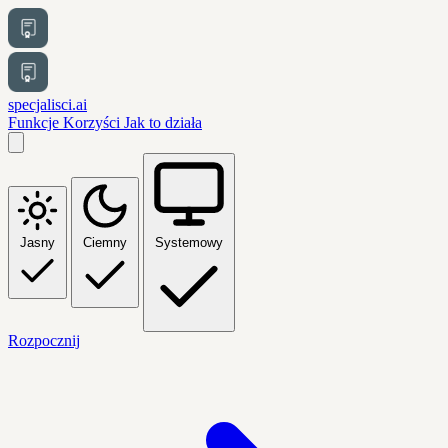
specjalisci.ai
Funkcje
Korzyści
Jak to działa
Jasny
Ciemny
Systemowy
Rozpocznij