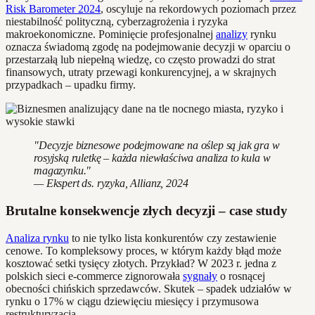
Risk Barometer 2024
, oscyluje na rekordowych poziomach przez
niestabilność polityczną, cyberzagrożenia i ryzyka
makroekonomiczne. Pominięcie profesjonalnej
analizy
rynku
oznacza świadomą zgodę na podejmowanie decyzji w oparciu o
przestarzałą lub niepełną wiedzę, co często prowadzi do strat
finansowych, utraty przewagi konkurencyjnej, a w skrajnych
przypadkach – upadku firmy.
"Decyzje biznesowe podejmowane na oślep są jak gra w
rosyjską ruletkę – każda niewłaściwa analiza to kula w
magazynku."
— Ekspert ds. ryzyka, Allianz, 2024
Brutalne konsekwencje złych decyzji – case study
Analiza rynku
to nie tylko lista konkurentów czy zestawienie
cenowe. To kompleksowy proces, w którym każdy błąd może
kosztować setki tysięcy złotych. Przykład? W 2023 r. jedna z
polskich sieci e-commerce zignorowała
sygnały
o rosnącej
obecności chińskich sprzedawców. Skutek – spadek udziałów w
rynku o 17% w ciągu dziewięciu miesięcy i przymusowa
restrukturyzacja.