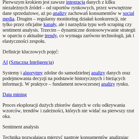
Pierwszym krokiem jest zawsze
integracja
danych z kilku
niezależnych źródeł – od raportów rynkowych, przez wewnętrzne
dane sprzedażowe, aż po
analizy
zachowań konsumentów w
social
media
. Drugim – regularny monitoring działań konkurencji, nie
tylko przez oficjalne
kanały
, ale i narzędzia typu web scraping czy
sentiment analysis. Trzecim – dynamiczne dostosowywanie strategii
w oparciu o aktualne
trendy
, co wymaga zarówno technologii, jak i
elastyczności zespołu.
Definicje kluczowych pojęć:
AI
(
Sztuczna Inteligencja
)
Systemy i
algorytmy
zdolne do samodzielnej
analizy
danych oraz
podejmowania decyzji na podstawie historycznych i bieżących
informacji. W praktyce – fundament nowoczesnej
analizy
rynku.
Data mining
Proces eksploracji dużych zbiorów danych w celu odkrywania
wzorców, trendów i zależności, których nie widać na pierwszy rzut
oka.
Sentiment analysis
Technika pozwalająca mierzyć nastroje konsumentów analizując