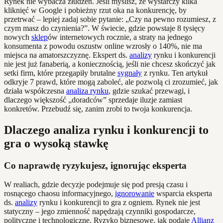
Rynek nie wybacza złudzeń. Jeśli myślisz, że wystarczy kilka
kliknięć w Google i pobieżny rzut oka na konkurencję, by
przetrwać – lepiej zadaj sobie pytanie: „Czy na pewno rozumiesz, z
czym masz do czynienia?”. W świecie, gdzie powstaje 8 tysięcy
nowych
sklep
ów internetowych rocznie, a straty na jednego
konsumenta z powodu oszustw online wzrosły o 140%, nie ma
miejsca na amatorszczyznę. Ekspert ds.
analizy
rynku i konkurencji
nie jest już fanaberią, a koniecznością, jeśli nie chcesz skończyć jak
setki firm, które przegapiły brutalne
sygnały
z rynku. Ten artykuł
odkryje 7 prawd, które mogą zaboleć, ale pozwolą ci zrozumieć, jak
działa współczesna
analiza rynku
, gdzie szukać przewagi, i
dlaczego większość „doradców” sprzedaje iluzje zamiast
konkretów. Przebudź się, zanim zrobi to twoja konkurencja.
Dlaczego analiza rynku i konkurencji to
gra o wysoką stawkę
Co naprawdę ryzykujesz, ignorując eksperta
W realiach, gdzie decyzje podejmuje się pod presją czasu i
rosnącego chaosu informacyjnego,
ignorowanie
wsparcia eksperta
ds.
analizy
rynku i konkurencji to gra z ogniem. Rynek nie jest
statyczny – jego zmienność napędzają czynniki gospodarcze,
polityczne i technologiczne. Ryzyko biznesowe, jak podaje
Allianz