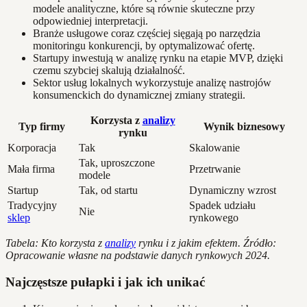
modele analityczne, które są równie skuteczne przy
odpowiedniej interpretacji.
Branże usługowe coraz częściej sięgają po narzędzia
monitoringu konkurencji, by optymalizować ofertę.
Startupy inwestują w analizę rynku na etapie MVP, dzięki
czemu szybciej skalują działalność.
Sektor usług lokalnych wykorzystuje analizę nastrojów
konsumenckich do dynamicznej zmiany strategii.
Korzysta z
analizy
Typ firmy
Wynik biznesowy
rynku
Korporacja
Tak
Skalowanie
Tak, uproszczone
Mała firma
Przetrwanie
modele
Startup
Tak, od startu
Dynamiczny wzrost
Tradycyjny
Spadek udziału
Nie
sklep
rynkowego
Tabela: Kto korzysta z
analizy
rynku i z jakim efektem. Źródło:
Opracowanie własne na podstawie danych rynkowych 2024.
Najczęstsze pułapki i jak ich unikać