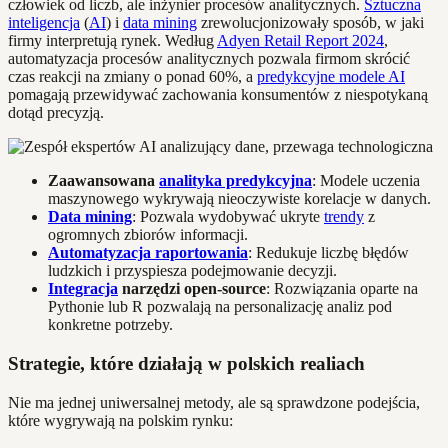
człowiek od liczb, ale inżynier procesów analitycznych.
Sztuczna
inteligencja
(
AI
) i
data mining
zrewolucjonizowały sposób, w jaki
firmy interpretują rynek. Według
Adyen Retail Report 2024
,
automatyzacja procesów analitycznych pozwala firmom skrócić
czas reakcji na zmiany o ponad 60%, a
predykcyjne modele AI
pomagają przewidywać zachowania konsumentów z niespotykaną
dotąd precyzją.
Zaawansowana
analityka predykcyjna
: Modele uczenia
maszynowego wykrywają nieoczywiste korelacje w danych.
Data mining
: Pozwala wydobywać ukryte
trendy
z
ogromnych zbiorów informacji.
Automatyzacja raportowania
: Redukuje liczbę błędów
ludzkich i przyspiesza podejmowanie decyzji.
Integracja
narzędzi open-source
: Rozwiązania oparte na
Pythonie lub R pozwalają na personalizację analiz pod
konkretne potrzeby.
Strategie, które działają w polskich realiach
Nie ma jednej uniwersalnej metody, ale są sprawdzone podejścia,
które wygrywają na polskim rynku: