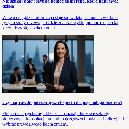
Nie szukaj dalej: szybka pomoc ekspercka, która naprawdę
działa
W świecie, gdzie informacja staje się walutą, sekunda zwłoki to
ryzyko straty przewagi. Gdzie znaleźć szybką pomoc ekspercką,
kiedy liczy się każda minuta?
Czy naprawdę potrzebujesz eksperta ds. psychologii biznesu?
Ekspert ds. psychologii biznesu – poznaj kluczowe sekrety
skutecznych konsultacji, uniknij najczęstszych pułapek i odkryj, jak
wybrać prawdziwego lidera zmiany.