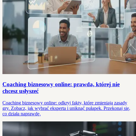
Coaching biznesowy online: prawda, której nie
chcesz usłyszeć
Coaching biznesowy online: odkryj fakty, które zmieniają zasady
gry. Zobacz, jak wybrać eksperta i uniknąć pułapek. Przekonaj się,
co działa naprawdę.