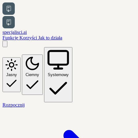
specjalisci.ai
Funkcje
Korzyści
Jak to działa
Jasny
Ciemny
Systemowy
Rozpocznij