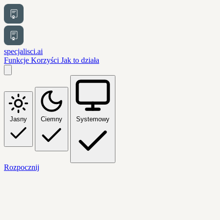
specjalisci.ai
Funkcje
Korzyści
Jak to działa
Jasny
Ciemny
Systemowy
Rozpocznij