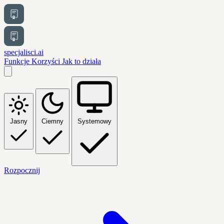
specjalisci.ai
Funkcje
Korzyści
Jak to działa
Jasny
Ciemny
Systemowy
Rozpocznij