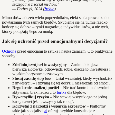
szczególnie z social mediów.”
— Forbes.pl, 2024 (
źródło
)
Mimo doświadczeń wielu poprzedników, efekt stada prowadzi do
powtarzania tych samych błędów. Skupienie się na tłumie rzadko
kończy się dobrze – rynki nagradzają indywidualistów, a nie tych,
którzy podążają ślepo za modą.
Jak się uchronić przed emocjonalnymi decyzjami?
Ochrona
przed emocjami to sztuka i nauka zarazem. Oto praktyczne
sposoby:
Zdefiniuj swój cel inwestycyjny
– Zanim ulokujesz
pierwszą złotówkę, odpowiedz sobie, dlaczego inwestujesz i
w jakim horyzoncie czasowym.
Stosuj zasadę stop-loss
– Ustal wcześniej, kiedy wychodzisz
z inwestycji – i trzymaj się tej decyzji, niezależnie od emocji.
Regularnie analizuj portfel
– Nie trać kontroli nad swoimi
aktywami; brak nadzoru to
furtka
dla błędów.
Dywersyfikuj ryzyko
– Nie stawiaj wszystkiego na jedną
kartę, nawet jeśli „wszyscy tak robią”.
Korzystaj z narzędzi i wsparcia ekspertów
– Platformy
takie jak specjalisci.
ai
oferują szybkie konsultacje z