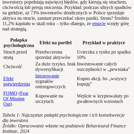
inwestorzy popełniają najwięcej błędów, gdy kierują się strachem,
chciwością lub presją otoczenia. Przykład: podczas silnych spadków
na giełdzie, aż 73% inwestorów detalicznych w Polsce sprzedaje
aktywa na stracie, zamiast przeczekać okres paniki. Strata? Średnio
11,2% kapitału w skali roku – tylko dlatego, że
emocje
wzięły górę
nad strategią.
Pułapka
Efekt na portfel
Przykład w praktyce
psychologiczna
Strach przed
Przedwczesna
Ucieczka z rynku po spadku
stratą
sprzedaż aktywów
10%
Za duże ryzyko, brak
Inwestowanie całych
Chciwość
dywersyfikacji
oszczędności w „pewniaka”
Ignorowanie
Efekt
Kupno akcji, bo „wszyscy
sygnałów
potwierdzenia
kupują”
ostrzegawczych
FOMO
(
Fear
Kupowanie na
Wejście w kryptowaluty po
Of Missing
szczytach
gwałtownych wzrostach
Out
)
Tabela 1: Najczęstsze pułapki psychologiczne i ich konsekwencje
dla inwestora
Źródło: Opracowanie własne na podstawie Behavioural Finance
Institute, 2024