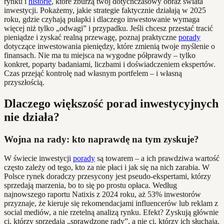
rynku i
historie
, które zburzą twój dotychczasowy obraz świata
inwestycji. Pokażemy, jakie strategie faktycznie działają w 2025
roku, gdzie czyhają pułapki i dlaczego inwestowanie wymaga
więcej niż tylko „odwagi” i przypadku. Jeśli chcesz przestać tracić
pieniądze i zyskać realną przewagę, poznaj praktyczne
porady
dotyczące inwestowania pieniędzy, które zmienią twoje myślenie o
finansach. Nie ma tu miejsca na wygodne półprawdy – tylko
konkret, poparty badaniami, liczbami i doświadczeniem ekspertów.
Czas przejąć kontrolę nad własnym portfelem – i własną
przyszłością.
Dlaczego większość porad inwestycyjnych
nie działa?
Wojna na rady: kto naprawdę na tym zyskuje?
W świecie inwestycji
porady
są towarem – a ich prawdziwa wartość
często zależy od tego, kto za nie płaci i jak się na nich zarabia. W
Polsce rynek doradczy przesycony jest pseudo-ekspertami, którzy
sprzedają marzenia, bo to się po prostu opłaca. Według
najnowszego raportu Natixis z 2024 roku, aż 53% inwestorów
przyznaje, że kieruje się rekomendacjami influencerów lub reklam z
social mediów, a nie rzetelną analizą rynku. Efekt? Zyskują głównie
ci, którzy sprzedają „sprawdzone rady”, a nie ci, którzy ich słuchają.