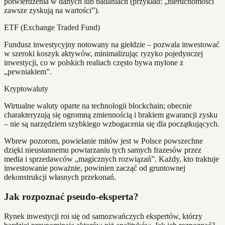
potwierdzenia w danych lub badaniach (przykład: „nieruchomości
zawsze zyskują na wartości”).
ETF (Exchange Traded Fund)
Fundusz inwestycyjny notowany na giełdzie – pozwala inwestować
w szeroki koszyk aktywów, minimalizując ryzyko pojedynczej
inwestycji, co w polskich realiach często bywa mylone z
„pewniakiem”.
Kryptowaluty
Wirtualne waluty oparte na technologii blockchain; obecnie
charakteryzują się ogromną zmiennością i brakiem gwarancji zysku
– nie są narzędziem szybkiego wzbogacenia się dla początkujących.
Wbrew pozorom, powielanie mitów jest w Polsce powszechne
dzięki nieustannemu powtarzaniu tych samych frazesów przez
media i sprzedawców „magicznych rozwiązań”. Każdy, kto traktuje
inwestowanie poważnie, powinien zacząć od gruntownej
dekonstrukcji własnych przekonań.
Jak rozpoznać pseudo-eksperta?
Rynek inwestycji roi się od samozwańczych ekspertów, którzy