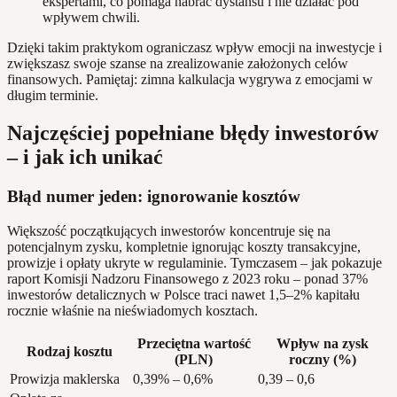
ekspertami, co pomaga nabrać dystansu i nie działać pod
wpływem chwili.
Dzięki takim praktykom ograniczasz wpływ emocji na inwestycje i
zwiększasz swoje szanse na zrealizowanie założonych celów
finansowych. Pamiętaj: zimna kalkulacja wygrywa z emocjami w
długim terminie.
Najczęściej popełniane błędy inwestorów
– i jak ich unikać
Błąd numer jeden: ignorowanie kosztów
Większość początkujących inwestorów koncentruje się na
potencjalnym zysku, kompletnie ignorując koszty transakcyjne,
prowizje i opłaty ukryte w regulaminie. Tymczasem – jak pokazuje
raport Komisji Nadzoru Finansowego z 2023 roku – ponad 37%
inwestorów detalicznych w Polsce traci nawet 1,5–2% kapitału
rocznie właśnie na nieświadomych kosztach.
Przeciętna wartość
Wpływ na zysk
Rodzaj kosztu
(PLN)
roczny (%)
Prowizja maklerska
0,39% – 0,6%
0,39 – 0,6