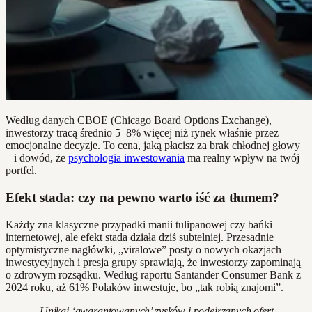
Według danych CBOE (Chicago Board Options Exchange),
inwestorzy tracą średnio 5–8% więcej niż rynek właśnie przez
emocjonalne decyzje. To cena, jaką płacisz za brak chłodnej głowy
– i dowód, że
psychologia inwestowania
ma realny wpływ na twój
portfel.
Efekt stada: czy na pewno warto iść za tłumem?
Każdy zna klasyczne przypadki manii tulipanowej czy bańki
internetowej, ale efekt stada działa dziś subtelniej. Przesadnie
optymistyczne nagłówki, „viralowe” posty o nowych okazjach
inwestycyjnych i presja grupy sprawiają, że inwestorzy zapominają
o zdrowym rozsądku. Według raportu Santander Consumer Bank z
2024 roku, aż 61% Polaków inwestuje, bo „tak robią znajomi”.
„Unikaj ‘gwarantowanych’ zysków i podejrzanych ofert,