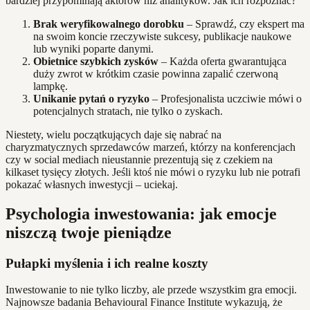
bardziej przypominają aktorów niż analityków. Jak ich rozpoznać?
Brak weryfikowalnego dorobku
– Sprawdź, czy ekspert ma
na swoim koncie rzeczywiste sukcesy, publikacje naukowe
lub wyniki poparte danymi.
Obietnice szybkich zysków
– Każda oferta gwarantująca
duży zwrot w krótkim czasie powinna zapalić czerwoną
lampkę.
Unikanie pytań o ryzyko
– Profesjonalista uczciwie mówi o
potencjalnych stratach, nie tylko o zyskach.
Niestety, wielu początkujących daje się nabrać na
charyzmatycznych sprzedawców marzeń, którzy na konferencjach
czy w social mediach nieustannie prezentują się z czekiem na
kilkaset tysięcy złotych. Jeśli ktoś nie mówi o ryzyku lub nie potrafi
pokazać własnych inwestycji – uciekaj.
Psychologia inwestowania: jak emocje
niszczą twoje pieniądze
Pułapki myślenia i ich realne koszty
Inwestowanie to nie tylko liczby, ale przede wszystkim gra emocji.
Najnowsze badania Behavioural Finance Institute wykazują, że