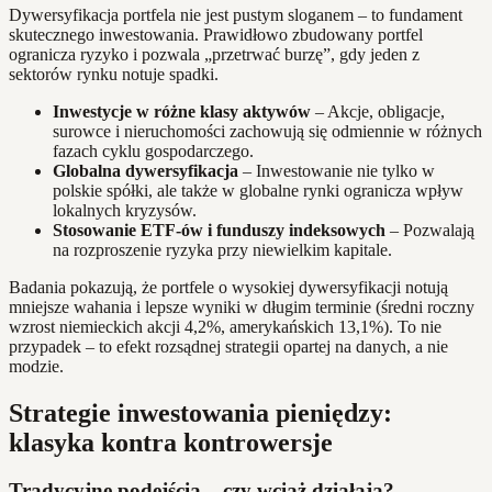
Dywersyfikacja portfela nie jest pustym sloganem – to fundament
skutecznego inwestowania. Prawidłowo zbudowany portfel
ogranicza ryzyko i pozwala „przetrwać burzę”, gdy jeden z
sektorów rynku notuje spadki.
Inwestycje w różne klasy aktywów
– Akcje, obligacje,
surowce i nieruchomości zachowują się odmiennie w różnych
fazach cyklu gospodarczego.
Globalna dywersyfikacja
– Inwestowanie nie tylko w
polskie spółki, ale także w globalne rynki ogranicza wpływ
lokalnych kryzysów.
Stosowanie ETF-ów i funduszy indeksowych
– Pozwalają
na rozproszenie ryzyka przy niewielkim kapitale.
Badania pokazują, że portfele o wysokiej dywersyfikacji notują
mniejsze wahania i lepsze wyniki w długim terminie (średni roczny
wzrost niemieckich akcji 4,2%, amerykańskich 13,1%). To nie
przypadek – to efekt rozsądnej strategii opartej na danych, a nie
modzie.
Strategie inwestowania pieniędzy:
klasyka kontra kontrowersje
Tradycyjne podejścia – czy wciąż działają?