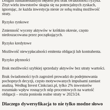
Drugim fundamentalnym błędem jest brak świadomości ryzyka.
Zbyt wielu inwestorów skupia się na potencjalnych zyskach,
ignorując, że każda inwestycja niesie ze sobą realną możliwość
straty.
Ryzyko rynkowe
Zmienność wyceny aktywów w krótkim okresie, często
niedoszacowana przez początkujących.
Ryzyko kredytowe
Możliwość niewypłacalności emitenta obligacji lub kontrahenta.
Ryzyko płynności
Brak możliwości szybkiej sprzedaży aktywów bez utraty wartości.
Brak świadomości tych zagrożeń prowadzi do podejmowania
pochopnych decyzji, często motywowanych impulsami zamiast
analizą. Według Invest Cinkciarz.pl, tylko 2% inwestorów
rozumiało wpływ rosnących stóp procentowych na wartość
obligacji – reszta poniosła realne straty w 2023/24.
Dlaczego dywersyfikacja to nie tylko modne słowo