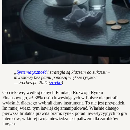
„
Systematyczność
i strategia są kluczem do sukcesu –
inwestorzy bez planu ponoszą większe ryzyko.”
— Forbes.pl, 2024 (
źródło
)
Co ciekawe, według danych Fundacji Rozwoju Rynku
Finansowego, aż 38% osób inwestujących w Polsce nie potrafi
wyjaśnić, dlaczego wybrali dany instrument. To nie jest przypadek.
Im mniej wiesz, tym łatwiej cię zmanipulować. Właśnie dlatego
pierwsza brutalna prawda brzmi: rynek porad inwestycyjnych to gra
interesów, w której twoja niewiedza jest paliwem dla zarobków
innych.