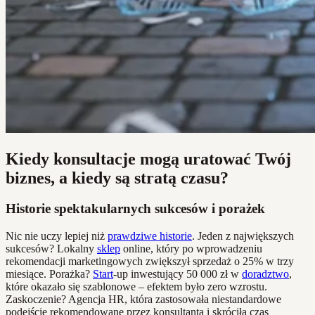
Kiedy konsultacje mogą uratować Twój
biznes, a kiedy są stratą czasu?
Historie spektakularnych sukcesów i porażek
Nic nie uczy lepiej niż
prawdziwe historie
. Jeden z największych
sukcesów? Lokalny
sklep
online, który po wprowadzeniu
rekomendacji marketingowych zwiększył sprzedaż o 25% w trzy
miesiące. Porażka?
Start
-up inwestujący 50 000 zł w
doradztwo
,
które okazało się szablonowe – efektem było zero wzrostu.
Zaskoczenie? Agencja HR, która zastosowała niestandardowe
podejście rekomendowane przez konsultanta i skróciła czas