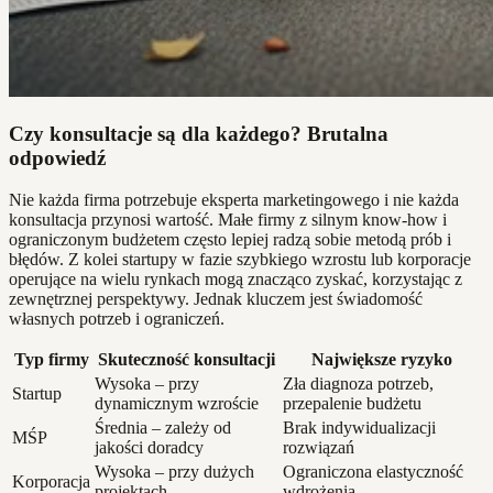
Czy konsultacje są dla każdego? Brutalna
odpowiedź
Nie każda firma potrzebuje eksperta marketingowego i nie każda
konsultacja przynosi wartość. Małe firmy z silnym know-how i
ograniczonym budżetem często lepiej radzą sobie metodą prób i
błędów. Z kolei startupy w fazie szybkiego wzrostu lub korporacje
operujące na wielu rynkach mogą znacząco zyskać, korzystając z
zewnętrznej perspektywy. Jednak kluczem jest świadomość
własnych potrzeb i ograniczeń.
Typ firmy
Skuteczność konsultacji
Największe ryzyko
Wysoka – przy
Zła diagnoza potrzeb,
Startup
dynamicznym wzroście
przepalenie budżetu
Średnia – zależy od
Brak indywidualizacji
MŚP
jakości doradcy
rozwiązań
Wysoka – przy dużych
Ograniczona elastyczność
Korporacja
projektach
wdrożenia