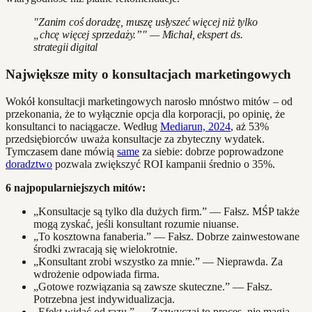
"Zanim coś doradzę, muszę usłyszeć więcej niż tylko
„chcę więcej sprzedaży.”" — Michał, ekspert ds.
strategii digital
Największe mity o konsultacjach marketingowych
Wokół konsultacji marketingowych narosło mnóstwo mitów – od
przekonania, że to wyłącznie opcja dla korporacji, po opinię, że
konsultanci to naciągacze. Według
Mediarun, 2024
, aż 53%
przedsiębiorców uważa konsultacje za zbyteczny wydatek.
Tymczasem dane mówią
same
za siebie: dobrze poprowadzone
doradztwo
pozwala zwiększyć ROI kampanii średnio o 35%.
6 najpopularniejszych mitów:
„Konsultacje są tylko dla dużych firm.” — Fałsz. MŚP także
mogą zyskać, jeśli konsultant rozumie niuanse.
„To kosztowna fanaberia.” — Fałsz. Dobrze zainwestowane
środki zwracają się wielokrotnie.
„Konsultant zrobi wszystko za mnie.” — Nieprawda. Za
wdrożenie odpowiada firma.
„Gotowe rozwiązania są zawsze skuteczne.” — Fałsz.
Potrzebna jest indywidualizacja.
„Efekt widać od razu.” — Zazwyczaj to proces, nie magia.