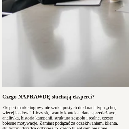
Czego NAPRAWDĘ słuchają eksperci?
Ekspert marketingowy nie szuka pustych deklaracji typu „chcę
więcej leadów”. Liczy się twardy kontekst: dane sprzedażowe,
analityka, historia kampanii, struktura zespołu i realne, często
bolesne motywacje. Zamiast podążać za oczekiwaniami klienta,
skuteczny doradca odkrywa to, czego klient sam nie umie