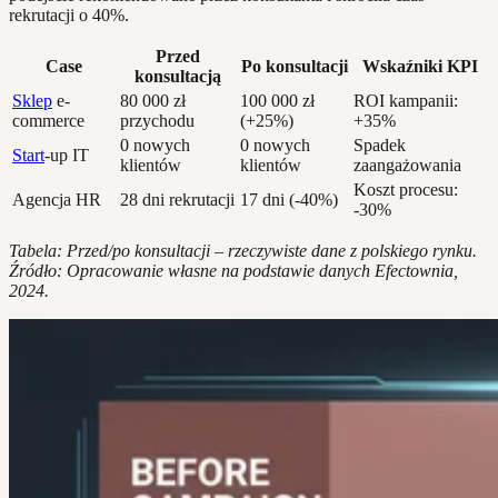
rekrutacji o 40%.
Przed
Case
Po konsultacji
Wskaźniki KPI
konsultacją
Sklep
e-
80 000 zł
100 000 zł
ROI kampanii:
commerce
przychodu
(+25%)
+35%
0 nowych
0 nowych
Spadek
Start
-up IT
klientów
klientów
zaangażowania
Koszt procesu:
Agencja HR
28 dni rekrutacji
17 dni (-40%)
-30%
Tabela: Przed/po konsultacji – rzeczywiste dane z polskiego rynku.
Źródło: Opracowanie własne na podstawie danych Efectownia,
2024.