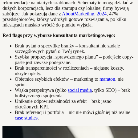
rekomendacje na utartych szablonach. Schematy te mogą działać w
dużych korporacjach, lecz dla startupu czy lokalnej firmy bywają
zabójcze. Jak pokazują dane z
AboutMarketing, 2024
, 47%
przedsiębiorców, którzy wdrożyli gotowe rozwiązania, po kilku
miesiącach musiało wrócić do punktu wyjścia.
Red flags przy wyborze konsultanta marketingowego:
Brak pytań o specyfikę branży – konsultant nie zadaje
szczegółowych pytań o Twój rynek.
Szybka propozycja „sprawdzonego planu” – podejście copy-
paste jest zawsze podejrzane.
Brak transparentności w rozliczeniach – niejasne koszty,
ukryte opłaty.
Obietnice szybkich efektów – marketing to
maraton
, nie
sprint.
Wąska perspektywa (tylko
social media
, tylko SEO) – brak
holistycznego spojrzenia.
Unikanie odpowiedzialności za efekt – brak jasno
określonych KPI.
Brak referencji i portfolia – nic nie mówi głośniej niż realne
case studies
.