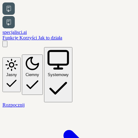
specjalisci.ai
Funkcje
Korzyści
Jak to działa
Jasny
Ciemny
Systemowy
Rozpocznij