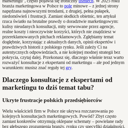
marketingu”, często pojawia się ironiczny
uśmiech
. W 2025 roku
branża marketingowa w Polsce to
pole
minowe – z jednej strony
napędzana najnowszymi trendami, z drugiej, pełna pułapek,
niedomówień i frustracji. Zamiast słodkich obietnic, ten artykuł
rzuca światło na brutalne prawdy o doradztwie marketingowym:
kulisy nieudanych konsultacji, mity serwowane przez agencje,
realne koszty i nieoczywiste korzyści, których nie znajdziesz w
przereklamowanych pitchach reklamowych. Zgłębiamy temat
dogłębnie, korzystając z aktualnych danych, opinii ekspertów i
prawdziwych historii z polskiego rynku. Jeśli zależy Ci na
autentycznych odpowiedziach, a nie kolejnej modnej strategii bez
pokrycia, czytaj dalej. Przekonasz się, dlaczego właśnie teraz warto
rozważyć konsultacje z ekspertami od marketingu – ale pod jednym
warunkiem: musisz znać reguły tej
gry
.
Dlaczego konsultacje z ekspertami od
marketingu to dziś temat tabu?
Ukryte frustracje polskich przedsiębiorców
Wielu właścicieli firm w Polsce nie ukrywa rozczarowania po
kolejnych konsultacjach marketingowych. Powód? Zbyt często
zamiast konkretów otrzymują oklepane schematy – powielane rady
bez głębszego zrozumienia branży, rynku czy specyfiki działalności.