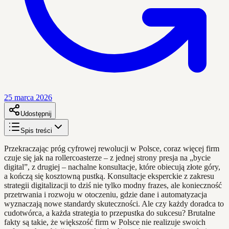
25 marca 2026
Udostępnij
Spis treści
Przekraczając próg cyfrowej rewolucji w Polsce, coraz więcej firm
czuje się jak na rollercoasterze – z jednej strony presja na „bycie
digital”, z drugiej – nachalne konsultacje, które obiecują złote góry,
a kończą się kosztowną pustką. Konsultacje eksperckie z zakresu
strategii digitalizacji to dziś nie tylko modny frazes, ale konieczność
przetrwania i rozwoju w otoczeniu, gdzie dane i automatyzacja
wyznaczają nowe standardy skuteczności. Ale czy każdy doradca to
cudotwórca, a każda strategia to przepustka do sukcesu? Brutalne
fakty są takie, że większość firm w Polsce nie realizuje swoich