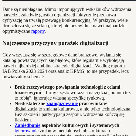
Dane są nieubłagane. Mimo imponujących wskaźników wdrożenia
narzędzi, zaledwie garstka organizacji faktycznie przekuwa
cyfryzację na trwałą przewagę konkurencyjną. W praktyce, wiele
firm zderza się ze ścianą, której nie przewidują nawet najbardziej
optymistyczne
raporty
.
Najczęstsze przyczyny porażek digitalizacji
Gdy wczytasz się w szczegółowe dane branżowe, wyłania się
katalog powtarzających się błędów, które regularnie wykolejają
nawet najbardziej ambitne strategie digitalizacji. Według raportu
IAB Polska 2023-2024 oraz analiz KPMG, to nie przypadek, lecz
powtarzalny schemat:
Brak rzeczywistego powiązania technologii z celami
biznesowymi
– firmy często wdrażają narzędzia „bo inni też
to robią”, ignorując własną specyfikę rynkową.
Niedostateczne
zaangażowanie
pracowników
–
digitalizacja to zmiana kulturowa, a nie tylko technologiczna.
Bez szkoleń i partycypacji zespołu, wdrożenia kończą się
fiaskiem.
Zaniedbanie
aspektów kulturowych i systemowych
–
ignorowanie
zmian w mentalności lub strukturach