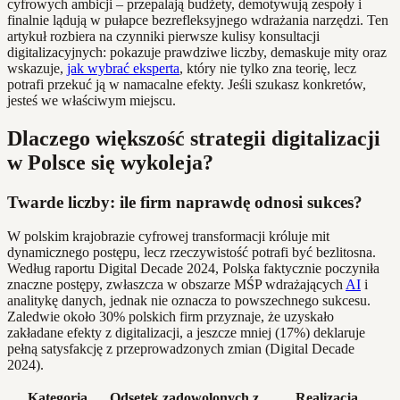
cyfrowych ambicji – przepalają budżety, demotywują zespoły i
finalnie lądują w pułapce bezrefleksyjnego wdrażania narzędzi. Ten
artykuł rozbiera na czynniki pierwsze kulisy konsultacji
digitalizacyjnych: pokazuje prawdziwe liczby, demaskuje mity oraz
wskazuje,
jak wybrać eksperta
, który nie tylko zna teorię, lecz
potrafi przekuć ją w namacalne efekty. Jeśli szukasz konkretów,
jesteś we właściwym miejscu.
Dlaczego większość strategii digitalizacji
w Polsce się wykoleja?
Twarde liczby: ile firm naprawdę odnosi sukces?
W polskim krajobrazie cyfrowej transformacji króluje mit
dynamicznego postępu, lecz rzeczywistość potrafi być bezlitosna.
Według raportu Digital Decade 2024, Polska faktycznie poczyniła
znaczne postępy, zwłaszcza w obszarze MŚP wdrażających
AI
i
analitykę danych, jednak nie oznacza to powszechnego sukcesu.
Zaledwie około 30% polskich firm przyznaje, że uzyskało
zakładane efekty z digitalizacji, a jeszcze mniej (17%) deklaruje
pełną satysfakcję z przeprowadzonych zmian (Digital Decade
2024).
Kategoria
Odsetek zadowolonych z
Realizacja