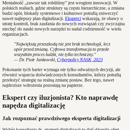
Mentalność „zawsze tak robiliśmy” jest wrogiem innowacji. W
polskich realiach, gdzie struktury są często hierarchiczne, a zmiana
budzi opór, blokady systemowe i kulturowe potrafią zniweczyć
nawet najlepszy plan digitalizacji.
Eksperci
wskazują, że obawy o
utratę kontroli, brak zaufania do nowych rozwiązań czy zwyczajna
niechęć do nauki nowych narzędzi to nadal codzienność w wielu
organizacjach.
"Największą przeszkodą nie jest brak technologii, lecz
opór przed zmianą. Cyfrowa transformacja to przede
wszystkim proces ludzki, nie tylko techniczny."
— Dr. Piotr Jankowski,
Cyberpolicy NASK, 2023
Pokonanie tych barier wymaga nie tylko odważnych decyzji, ale
również wsparcia doświadczonych konsultantów, którzy potrafią
przełożyć strategię na realną zmianę postaw. Bez tego, nawet
najdroższe wdrożenia pozostają na papierze.
Ekspert czy iluzjonista? Kto naprawdę
napędza digitalizację
Jak rozpoznać prawdziwego eksperta digitalizacji
Wybór konsultanta ds. strategii digitalizacji to dziś dżungla ofert,