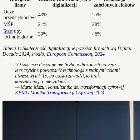
firmy
digitalizacji
założonych efektów
Duże
43%
55%
przedsiębiorstwa
MŚP
21%
28%
Start
-upy
39%
46%
technologiczne
Tabela 1: Skuteczność digitalizacji w polskich firmach wg Digital
Decade 2024, źródło:
European Commission, 2024
"O sukcesie decyduje nie liczba wdrożonych narzędzi,
lecz czytelne powiązanie technologii z realnymi celami
biznesowymi. To, co często zawodzi, to brak
konsekwencji i mierzalności."
— Marta Mazur, konsultantka ds. transformacji cyfrowej,
KPMG Monitor Transformacji Cyfrowej 2023