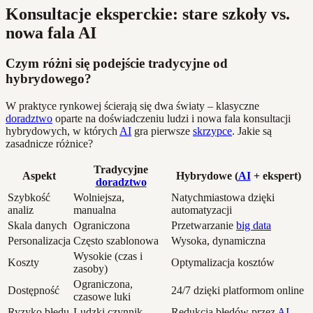
Konsultacje eksperckie: stare szkoły vs.
nowa fala AI
Czym różni się podejście tradycyjne od
hybrydowego?
W praktyce rynkowej ścierają się dwa światy – klasyczne
doradztwo
oparte na doświadczeniu ludzi i nowa fala konsultacji
hybrydowych, w których
AI
gra pierwsze
skrzypce
. Jakie są
zasadnicze różnice?
Tradycyjne
Aspekt
Hybrydowe (
AI
+ ekspert)
doradztwo
Szybkość
Wolniejsza,
Natychmiastowa dzięki
analiz
manualna
automatyzacji
Skala danych
Ograniczona
Przetwarzanie
big data
Personalizacja
Często szablonowa
Wysoka, dynamiczna
Wysokie (czas i
Koszty
Optymalizacja kosztów
zasoby)
Ograniczona,
Dostępność
24/7 dzięki platformom online
czasowe luki
Ryzyko błędu
Ludzki czynnik
Redukcja błędów przez
AI