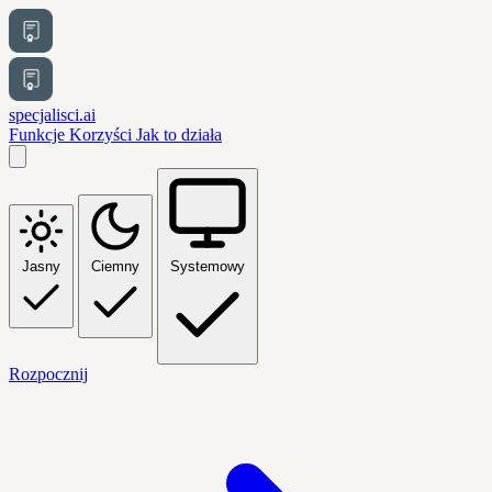
specjalisci.ai
Funkcje
Korzyści
Jak to działa
Jasny
Ciemny
Systemowy
Rozpocznij