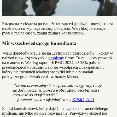
Rozpoznasz eksperta po tym, że nie sprzedaje iluzji – mówi, co jest
możliwe, a co wymaga zmiany podejścia. Weryfikuj referencje i
pytaj o realne case'y, zanim zaufasz konsultantowi.
Mit wszechwiedzącego konsultanta
Wielu doradców kreuje się na „cyfrowych czarodziejów”, którzy w
tydzień rozwiążą wszystkie
problemy
firmy. To mit, który prowadzi
na manowce. Według raportu KPMG 2024, aż 38% polskich
przedsiębiorców rozczarowało się współpracą z „ekspertami”,
którzy nie rozumieli lokalnej specyfiki lub nie posiadali
praktycznego doświadczenia w branży klienta.
"Nie ma uniwersalnych recept na sukces cyfrowy. Liczy
się doświadczenie, pokora wobec złożoności biznesu i
gotowość do ciągłej nauki."
— fragment cytatu z oficjalnej strony
KPMG, 2024
Zaufaj konsultantowi, który daje Ci narzędzia do samodzielnego
myślenia, nie tylko gotowe rozwiązania. Prawdziwy ekspert nie