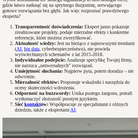
gdzie łatwo natknąć się na sprytnego iluzjonistę, serwującego
gotowe rozwiązania bez głębi. Jak więc rozpoznać prawdziwego
eksperta?
Transparentność doświadczenia:
Ekspert jasno pokazuje
zrealizowane projekty, podaje mierzalne efekty i konkretne
referencje, które możesz zweryfikować.
Aktualność wiedzy:
Jest na bieżąco z najnowszymi trendami
(
AI
,
big data
, cyberbezpieczeństwo), nie powiela
wyświechtanych schematów z lat 2015-2018.
Indywidualne podejście:
Analizuje specyfikę Twojej firmy,
nie narzuca „uniwersalnych” rozwiązań.
Umiejętność słuchania:
Najpierw pyta, potem doradza – nie
odwrotnie.
Mierzalność efektów:
Proponuje wskaźniki i narzędzia do
oceny skuteczności wdrożenia.
Odporność na buzzwordy:
Unika pustego żargonu, potrafi
wytłumaczyć złożoność prostym językiem.
Sieć
kontakt
ów:
Współpracuje ze specjalistami z różnych
dziedzin, także z ekspertami
AI
.