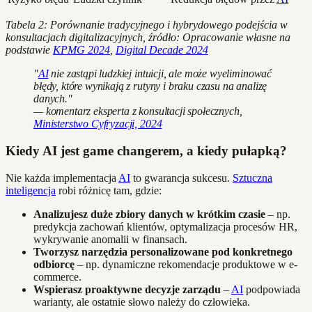
Tabela 2: Porównanie tradycyjnego i hybrydowego podejścia w
konsultacjach digitalizacyjnych, źródło: Opracowanie własne na
podstawie
KPMG 2024
,
Digital Decade 2024
"
AI
nie zastąpi ludzkiej intuicji, ale może wyeliminować
błędy, które wynikają z rutyny i braku czasu na analizę
danych."
— komentarz eksperta z konsultacji społecznych,
Ministerstwo Cyfryzacji, 2024
Kiedy AI jest game changerem, a kiedy pułapką?
Nie każda implementacja
AI
to gwarancja sukcesu.
Sztuczna
inteligencja
robi różnicę tam, gdzie:
Analizujesz duże zbiory danych w krótkim czasie
– np.
predykcja zachowań klientów, optymalizacja procesów HR,
wykrywanie anomalii w finansach.
Tworzysz narzędzia personalizowane pod konkretnego
odbiorcę
– np. dynamiczne rekomendacje produktowe w e-
commerce.
Wspierasz proaktywne decyzje zarządu
–
AI
podpowiada
warianty, ale ostatnie słowo należy do człowieka.