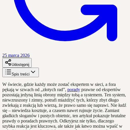
25 marca 2026
Udostępnij
Spis treści
W świecie, gdzie każdy może zostać ekspertem w sieci, a fora
pękają w szwach od „złotych rad”,
porady
prawne od ekspertów
pozostają jedyną linią obrony między tobą a systemem. Ten system,
niewzruszony i zimny, potrafi miażdżyć tych, którzy zbyt długo
zwlekają z reakcją lub wierzą, że prawo samo się naprawi. Nie łudź
się – niewiedza kosztuje, a czasem nawet rujnuje życie. Zamiast
gładkich sloganów i pustych obietnic, ten artykuł pokazuje brutalne
prawdy o poradach prawnych. Odkryjesz nie tylko, dlaczego
szybka reakcja jest kluczowa, ale także jak łatwo można wpaść w