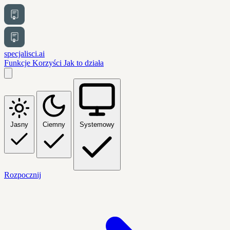
specjalisci.ai
Funkcje
Korzyści
Jak to działa
Jasny
Ciemny
Systemowy
Rozpocznij