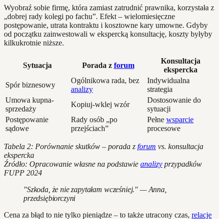
Wyobraź sobie firmę, która zamiast zatrudnić prawnika, korzystała z
„dobrej rady kolegi po fachu”. Efekt – wielomiesięczne
postępowanie, utrata kontraktu i kosztowne kary umowne. Gdyby
od początku zainwestowali w ekspercką konsultację, koszty byłyby
kilkukrotnie niższe.
Konsultacja
Sytuacja
Porada z
forum
ekspercka
Ogólnikowa rada, bez
Indywidualna
Spór biznesowy
analizy
strategia
Umowa kupna-
Dostosowanie do
Kopiuj-wklej wzór
sprzedaży
sytuacji
Postępowanie
Rady osób „po
Pełne
wsparcie
sądowe
przejściach”
procesowe
Tabela 2: Porównanie skutków – porada z
forum
vs. konsultacja
ekspercka
Źródło: Opracowanie własne na podstawie
analizy
przypadków
FUPP 2024
"Szkoda, że nie zapytałam wcześniej." — Anna,
przedsiębiorczyni
Cena za błąd to nie tylko pieniądze – to także utracony czas,
relacje