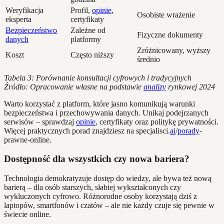
Weryfikacja
Profil,
opinie
,
Osobiste wrażenie
eksperta
certyfikaty
Bezpieczeństwo
Zależne od
Fizyczne dokumenty
danych
platformy
Zróżnicowany, wyższy
Koszt
Często niższy
średnio
Tabela 3: Porównanie konsultacji cyfrowych i tradycyjnych
Źródło: Opracowanie własne na podstawie
analizy
rynkowej 2024
Warto korzystać z platform, które jasno komunikują warunki
bezpieczeństwa i przechowywania danych. Unikaj podejrzanych
serwisów – sprawdzaj
opinie
, certyfikaty oraz politykę prywatności.
Więcej praktycznych porad znajdziesz na specjalisci.
ai
/
porady
-
prawne-online.
Dostępność dla wszystkich czy nowa bariera?
Technologia demokratyzuje dostęp do wiedzy, ale bywa też nową
barierą – dla osób starszych, słabiej wykształconych czy
wykluczonych cyfrowo. Różnorodne osoby korzystają dziś z
laptopów, smartfonów i czatów – ale nie każdy czuje się pewnie w
świecie online.