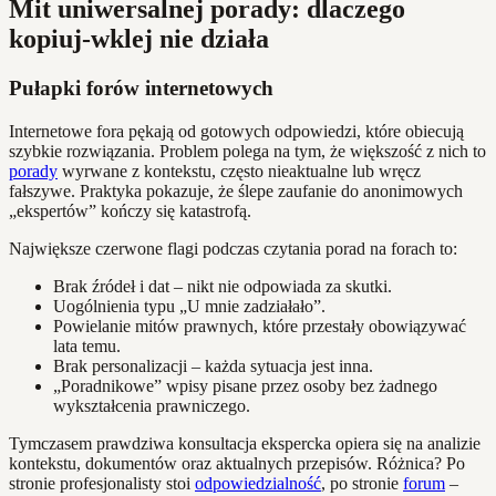
Mit uniwersalnej porady: dlaczego
kopiuj-wklej nie działa
Pułapki forów internetowych
Internetowe fora pękają od gotowych odpowiedzi, które obiecują
szybkie rozwiązania. Problem polega na tym, że większość z nich to
porady
wyrwane z kontekstu, często nieaktualne lub wręcz
fałszywe. Praktyka pokazuje, że ślepe zaufanie do anonimowych
„ekspertów” kończy się katastrofą.
Największe czerwone flagi podczas czytania porad na forach to:
Brak źródeł i dat – nikt nie odpowiada za skutki.
Uogólnienia typu „U mnie zadziałało”.
Powielanie mitów prawnych, które przestały obowiązywać
lata temu.
Brak personalizacji – każda sytuacja jest inna.
„Poradnikowe” wpisy pisane przez osoby bez żadnego
wykształcenia prawniczego.
Tymczasem prawdziwa konsultacja ekspercka opiera się na analizie
kontekstu, dokumentów oraz aktualnych przepisów. Różnica? Po
stronie profesjonalisty stoi
odpowiedzialność
, po stronie
forum
–