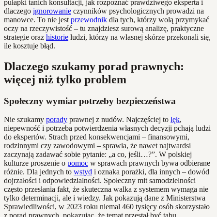
pułapki tanich konsultacji, jak rozpoznać prawdziwego eksperta i
dlaczego
ignorowanie
czynników psychologicznych prowadzi na
manowce. To nie jest
przewodnik
dla tych, którzy wolą przymykać
oczy na rzeczywistość – tu znajdziesz surową analizę, praktyczne
strategie oraz
historie
ludzi, którzy na własnej skórze przekonali się,
ile kosztuje błąd.
Dlaczego szukamy porad prawnych:
więcej niż tylko problem
Społeczny wymiar potrzeby bezpieczeństwa
Nie szukamy
porady
prawnej z nudów. Najczęściej to
lęk
,
niepewność i potrzeba potwierdzenia własnych decyzji pchają ludzi
do ekspertów. Strach przed konsekwencjami – finansowymi,
rodzinnymi czy zawodowymi – sprawia, że nawet najtwardsi
zaczynają zadawać sobie pytanie: „a co, jeśli…?”. W polskiej
kulturze proszenie o
pomoc
w sprawach prawnych bywa odbierane
różnie. Dla jednych to
wstyd
i oznaka porażki, dla innych – dowód
dojrzałości i odpowiedzialności. Społeczny mit samodzielności
często przesłania fakt, że skuteczna walka z systemem wymaga nie
tylko determinacji, ale i wiedzy. Jak pokazują dane z Ministerstwa
Sprawiedliwości, w 2023 roku niemal 460 tysięcy osób skorzystało
z porad prawnych, pokazując, że temat przestał być tabu