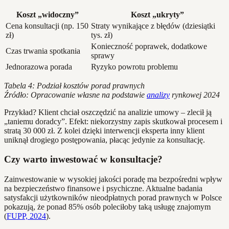
Koszt „widoczny”
Koszt „ukryty”
Cena konsultacji (np. 150
Straty wynikające z błędów (dziesiątki
zł)
tys. zł)
Konieczność poprawek, dodatkowe
Czas trwania spotkania
sprawy
Jednorazowa porada
Ryzyko powrotu problemu
Tabela 4: Podział kosztów porad prawnych
Źródło: Opracowanie własne na podstawie
analizy
rynkowej 2024
Przykład? Klient chciał oszczędzić na analizie umowy – zlecił ją
„taniemu doradcy”. Efekt: niekorzystny zapis skutkował procesem i
stratą 30 000 zł. Z kolei dzięki interwencji eksperta inny klient
uniknął drogiego postępowania, płacąc jedynie za konsultację.
Czy warto inwestować w konsultacje?
Zainwestowanie w wysokiej jakości poradę ma bezpośredni wpływ
na bezpieczeństwo finansowe i psychiczne. Aktualne badania
satysfakcji użytkowników nieodpłatnych porad prawnych w Polsce
pokazują, że ponad 85% osób poleciłoby taką usługę znajomym
(
FUPP, 2024
).