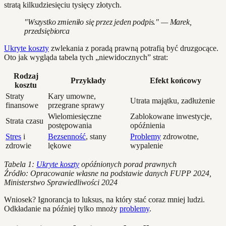
stratą kilkudziesięciu tysięcy złotych.
"Wszystko zmieniło się przez jeden podpis." — Marek,
przedsiębiorca
Ukryte koszty
zwlekania z poradą prawną potrafią być druzgocące.
Oto jak wygląda tabela tych „niewidocznych” strat:
Rodzaj
Przykłady
Efekt końcowy
kosztu
Straty
Kary umowne,
Utrata majątku, zadłużenie
finansowe
przegrane sprawy
Wielomiesięczne
Zablokowane inwestycje,
Strata czasu
postępowania
opóźnienia
Stres
i
Bezsenność
, stany
Problemy
zdrowotne,
zdrowie
lękowe
wypalenie
Tabela 1:
Ukryte koszty
opóźnionych porad prawnych
Źródło: Opracowanie własne na podstawie danych FUPP 2024,
Ministerstwo Sprawiedliwości 2024
Wniosek? Ignorancja to luksus, na który stać coraz mniej ludzi.
Odkładanie na później tylko mnoży
problemy
.