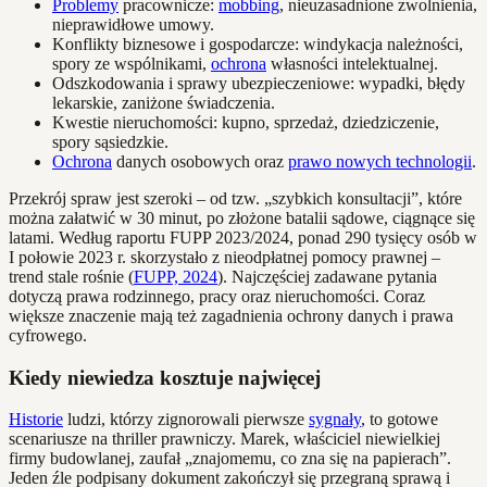
Problemy
pracownicze:
mobbing
, nieuzasadnione zwolnienia,
nieprawidłowe umowy.
Konflikty biznesowe i gospodarcze: windykacja należności,
spory ze wspólnikami,
ochrona
własności intelektualnej.
Odszkodowania i sprawy ubezpieczeniowe: wypadki, błędy
lekarskie, zaniżone świadczenia.
Kwestie nieruchomości: kupno, sprzedaż, dziedziczenie,
spory sąsiedzkie.
Ochrona
danych osobowych oraz
prawo nowych technologii
.
Przekrój spraw jest szeroki – od tzw. „szybkich konsultacji”, które
można załatwić w 30 minut, po złożone batalii sądowe, ciągnące się
latami. Według raportu FUPP 2023/2024, ponad 290 tysięcy osób w
I połowie 2023 r. skorzystało z nieodpłatnej pomocy prawnej –
trend stale rośnie (
FUPP, 2024
). Najczęściej zadawane pytania
dotyczą prawa rodzinnego, pracy oraz nieruchomości. Coraz
większe znaczenie mają też zagadnienia ochrony danych i prawa
cyfrowego.
Kiedy niewiedza kosztuje najwięcej
Historie
ludzi, którzy zignorowali pierwsze
sygnały
, to gotowe
scenariusze na thriller prawniczy. Marek, właściciel niewielkiej
firmy budowlanej, zaufał „znajomemu, co zna się na papierach”.
Jeden źle podpisany dokument zakończył się przegraną sprawą i