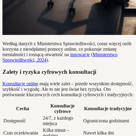
Według danych z Ministerstwa Sprawiedliwości, coraz więcej osób
korzysta z nieodpłatnej pomocy online, co pokazuje zmianę
mentalności i rosnącą otwartość na
innowacje
(
Ministerstwo
Sprawiedliwości, 2024
).
Zalety i ryzyka cyfrowych konsultacji
Konsultacje online
mają wiele zalet – przede wszystkim dostępność,
szybkość i wygodę. Ale to nie jest świat bez ryzyka. Oto
porównanie kluczowych cech konsultacji cyfrowych i tradycyjnych:
Konsultacje
Cecha
Konsultacje tradycyjne
cyfrowe
24/7, z każdego
Dostępność
Ograniczona godzinami
miejsca
Kilka minut –
Czas oczekiwania
Nawet kilka dni
godzina