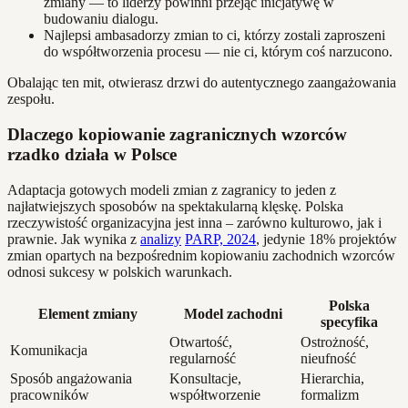
zmiany — to liderzy powinni przejąć inicjatywę w
budowaniu dialogu.
Najlepsi ambasadorzy zmian to ci, którzy zostali zaproszeni
do współtworzenia procesu — nie ci, którym coś narzucono.
Obalając ten mit, otwierasz drzwi do autentycznego zaangażowania
zespołu.
Dlaczego kopiowanie zagranicznych wzorców
rzadko działa w Polsce
Adaptacja gotowych modeli zmian z zagranicy to jeden z
najłatwiejszych sposobów na spektakularną klęskę. Polska
rzeczywistość organizacyjna jest inna – zarówno kulturowo, jak i
prawnie. Jak wynika z
analizy
PARP, 2024
, jedynie 18% projektów
zmian opartych na bezpośrednim kopiowaniu zachodnich wzorców
odnosi sukcesy w polskich warunkach.
Polska
Element zmiany
Model zachodni
specyfika
Otwartość,
Ostrożność,
Komunikacja
regularność
nieufność
Sposób angażowania
Konsultacje,
Hierarchia,
pracowników
współtworzenie
formalizm