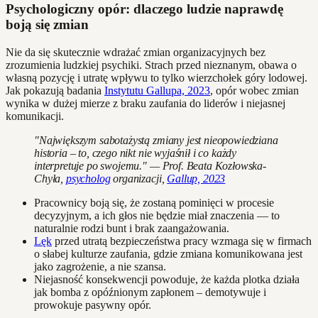
Psychologiczny opór: dlaczego ludzie naprawdę
boją się zmian
Nie da się skutecznie wdrażać zmian organizacyjnych bez
zrozumienia ludzkiej psychiki. Strach przed nieznanym, obawa o
własną pozycję i utratę wpływu to tylko wierzchołek góry lodowej.
Jak pokazują badania
Instytutu Gallupa, 2023
, opór wobec zmian
wynika w dużej mierze z braku zaufania do liderów i niejasnej
komunikacji.
"Największym sabotażystą zmiany jest nieopowiedziana
historia – to, czego nikt nie wyjaśnił i co każdy
interpretuje po swojemu." — Prof. Beata Kozłowska-
Chyła,
psycholog
organizacji,
Gallup, 2023
Pracownicy boją się, że zostaną pominięci w procesie
decyzyjnym, a ich głos nie będzie miał znaczenia — to
naturalnie rodzi bunt i brak zaangażowania.
Lęk
przed utratą bezpieczeństwa pracy wzmaga się w firmach
o słabej kulturze zaufania, gdzie zmiana komunikowana jest
jako zagrożenie, a nie szansa.
Niejasność konsekwencji powoduje, że każda plotka działa
jak bomba z opóźnionym zapłonem – demotywuje i
prowokuje pasywny opór.