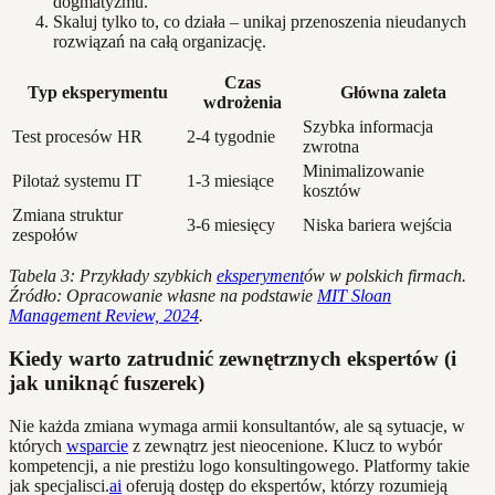
dogmatyzmu.
Skaluj tylko to, co działa – unikaj przenoszenia nieudanych
rozwiązań na całą organizację.
Czas
Typ eksperymentu
Główna zaleta
wdrożenia
Szybka informacja
Test procesów HR
2-4 tygodnie
zwrotna
Minimalizowanie
Pilotaż systemu IT
1-3 miesiące
kosztów
Zmiana struktur
3-6 miesięcy
Niska bariera wejścia
zespołów
Tabela 3: Przykłady szybkich
eksperyment
ów w polskich firmach.
Źródło: Opracowanie własne na podstawie
MIT Sloan
Management Review, 2024
.
Kiedy warto zatrudnić zewnętrznych ekspertów (i
jak uniknąć fuszerek)
Nie każda zmiana wymaga armii konsultantów, ale są sytuacje, w
których
wsparcie
z zewnątrz jest nieocenione. Klucz to wybór
kompetencji, a nie prestiżu logo konsultingowego. Platformy takie
jak specjalisci.
ai
oferują dostęp do ekspertów, którzy rozumieją