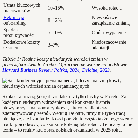
Utrata kluczowych
10–15%
Wysoka rotacja
pracowników
Rekrutacja
i
Niewłaściwe
8–12%
onboarding
zarządzanie zmianą
Spadek
5–10%
Opór i wypalenie
produktywności
Dodatkowe koszty
Niedoszacowanie
3–7%
szkoleń
adaptacji
Tabela 1: Realne koszty nieudanych wdrożeń zmian w
przedsiębiorstwach. Źródło: Opracowanie własne na podstawie
Harvard Business Review Polska, 2024
,
Deloitte, 2023
.
Skala strat rozciąga się dużo dalej niż tylko liczby w Excelu. Za
każdym nieudanym wdrożeniem stoi konkretna historia —
niewykorzystana szansa rynkowa, utracony klient czy
zdemotywowany zespół. Według Deloitte, firmy nie tylko tracą
pieniądze, ale i zaufanie. Koszt porażki to często także pogorszenie
marki pracodawcy, co skutkuje kolejną falą rotacji. Te liczby to nie
teoria – to realny krajobraz polskich organizacji w 2025 roku.