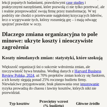
lekcji popartych badaniami, prawdziwymi
case studies
i
praktycznymi narzędziami, które pozwolą ci nie tylko przetrwać, ale
i realnie przeprowadzić swoją firmę przez transformację. W tej
podróży nie chodzi o przetrwanie najgłośniej krzyczących liderów,
lecz o wygrywanie tych, którzy rozumieją grę – i mają odwagę
spojrzeć prawdzie w oczy.
Dlaczego zmiana organizacyjna to pole
minowe: ukryte koszty i nieoczywiste
zagrożenia
Koszty nieudanych zmian: statystyki, które szokują
Większość organizacji śni o sukcesie wdrożenia zmian, ale
rzeczywistość bywa brutalna. Według danych z
Harvard Business
Review Polska, 2024
, aż 70% projektów zmian kończy się fiaskiem,
a ich koszty sięgają ponad 25% rocznego budżetu firmy.
Niewłaściwe przygotowanie, brak planowania oraz
ignorowanie
ryzyka prowadzą do chaosu i lawiny kosztów, których nikt nie
przewidział.
Przeciętny wzrost
Typ kosztów
Główne źródło
(% budżetu)