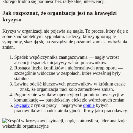
którego trudno się podnieść bez radykalnej interwencji.
Jak rozpoznać, że organizacja jest na krawędzi
kryzysu
Kryzys w organizacji nie pojawia się nagle. To proces, który daje o
sobie znać subtelnymi sygnałami. Liderzy, którzy ignorują te
symptomy, skazują się na zarządzanie pożarami zamiast wdrażania
zmian.
Spadek współczynnika zaangażowania — nagły wzrost
absencji i spadek inicjatywy wśród pracowników.
Rosnąca liczba konfliktów i nieformalnych grup oporu —
szczególnie widoczne w zespołach, które wcześniej były
stabilne.
Lawina odejść kluczowych pracowników w krótkim czasie
— znak, że organizacja traci koło zamachowe zmian.
Pogorszenie wyników operacyjnych pomimo inwestycji w
komunikację — paradoksalny efekt źle wdrożonych zmian.
Sygnały
z rynku pracy – negatywne
opinie
byłych
pracowników i spadek atrakcyjności firmy jako pracodawcy.