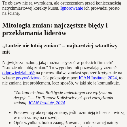
Te objawy nie są wyrokiem, ale ostrzeżeniem przed koniecznością
natychmiastowej korekty kursu.
Ignorowanie
ich prowadzi prosto
na ścianę.
Mitologia zmian: najczęstsze błędy i
przekłamania liderów
„Ludzie nie lubią zmian” – najbardziej szkodliwy
mit
Największa bzdura, jaką można usłyszeć w polskich firmach?
"Ludzie nie lubią zmian." To wygodny mit pozwalający zrzucić
odpowiedzialność
na pracowników, zamiast spojrzeć krytycznie na
własne
przywództwo
. Jak pokazuje raport
ICAN Institute, 2024
, to
nie zmiana jest problemem, lecz sposób, w jaki się ją komunikuje.
"Zmiana nie boli. Boli bycie zmienianym bez wpływu na
decyzje." — Dr. Tomasz Kulisiewicz, ekspert zarządzania
zmianą,
ICAN Institute, 2024
Pracownicy akceptują zmiany, jeśli rozumieją ich sens i widzą
w nich szansę na rozwój.
Opór wynika z braku zaangażowania, a nie z samej natury