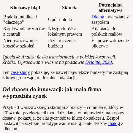
Potencjalna
Kluczowy błąd
Skutek
alternatywa
Brak komunikacji
Dialog
i warsztaty z
Opór i plotki
"dlaczego"
zespołem
Kopiowanie wzorców
Niezgodność z
Adaptacja do
z centrali
lokalnym prawem
polskich realiów
Niedoszacowanie
Przekroczenie
Etapowe wdrożenie
kosztów szkoleń
budżetu
pilotowe
Tabela 4: Analiza fiaska transformacji w polskiej korporacji.
Źródło: Opracowanie własne na podstawie
Deloitte, 2023
.
Ten
case study
pokazuje, że nawet największe budżety nie zastąpią
zdrowego rozsądku i lokalnej adaptacji.
Od chaosu do innowacji: jak mała firma
wyprzedziła rynek
Przykład warszawskiego startupu z branży e-commerce, który w
2024 roku przekształcił model działania w odpowiedzi na kryzys
dostaw, pokazuje, że elastyczność to klucz do sukcesu. Zespół
postawił na szybkie prototypowanie usług i autentyczny
dialog
z
klientami.