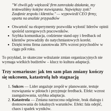
"W chwili gdy większość firm zamrażała działania, my
testowaliśmy kolejne rozwiązania. Największy zysk?
Zaufanie zespołu i klientów." — wypowiedź CEO firmy,
oparta na analizie przypadków
Otwartość na eksperymenty pozwoliła wyłonić liderów opinii
spośród szeregowych pracowników.
Szybka komunikacja, codzienne stand-upy i feedback od
klientów prowadziły do natychmiastowych korekt.
Dzięki temu firma zanotowała 30% wzrost przychodów w
ciągu pół roku.
To przykład, że skuteczne wdrażanie zmian organizacyjnych nie
wymaga wielkich budżetów – klucz to kultura adaptacji.
Trzy scenariusze: jak ten sam plan zmiany kończy
się sukcesem, katastrofą lub stagnacją
Sukces
— Lider angażuje zespół w planowanie, testuje
rozwiązania w pilotach i przyjmuje feedback. Efekt: wzrost
zaangażowania, szybka adaptacja.
Katastrofa
— Zmiana narzucona odgórnie, brak dialogu i
dostosowania do lokalnych warunków. Efekt: fala odejść,
chaos i spadek wyników.