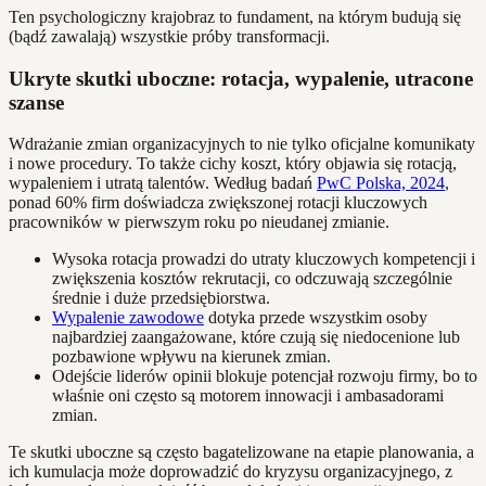
Ten psychologiczny krajobraz to fundament, na którym budują się
(bądź zawalają) wszystkie próby transformacji.
Ukryte skutki uboczne: rotacja, wypalenie, utracone
szanse
Wdrażanie zmian organizacyjnych to nie tylko oficjalne komunikaty
i nowe procedury. To także cichy koszt, który objawia się rotacją,
wypaleniem i utratą talentów. Według badań
PwC Polska, 2024
,
ponad 60% firm doświadcza zwiększonej rotacji kluczowych
pracowników w pierwszym roku po nieudanej zmianie.
Wysoka rotacja prowadzi do utraty kluczowych kompetencji i
zwiększenia kosztów rekrutacji, co odczuwają szczególnie
średnie i duże przedsiębiorstwa.
Wypalenie zawodowe
dotyka przede wszystkim osoby
najbardziej zaangażowane, które czują się niedocenione lub
pozbawione wpływu na kierunek zmian.
Odejście liderów opinii blokuje potencjał rozwoju firmy, bo to
właśnie oni często są motorem innowacji i ambasadorami
zmian.
Te skutki uboczne są często bagatelizowane na etapie planowania, a
ich kumulacja może doprowadzić do kryzysu organizacyjnego, z